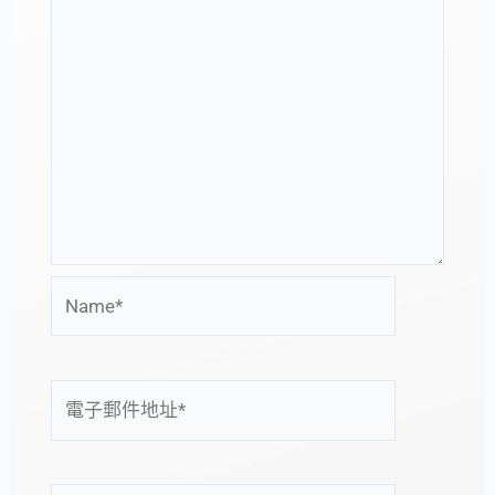
Name*
電
子
郵
件