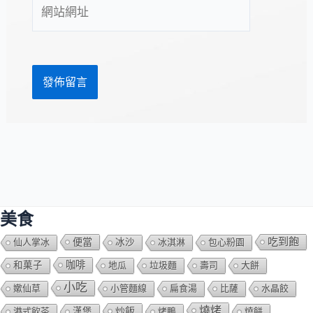
網
地
站
址
網
*
址
美食
吃到飽
便當
仙人掌冰
冰沙
冰淇淋
包心粉園
咖啡
和菓子
地瓜
垃圾麵
壽司
大餅
小吃
嫰仙草
小管麵線
扁食湯
比薩
水晶餃
燒烤
炒飯
港式飲茶
漢堡
烤鴨
燒餅