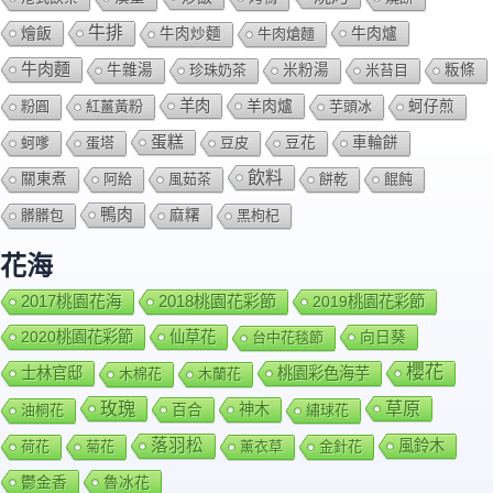
牛排
燴飯
牛肉爐
牛肉炒麵
牛肉熗麵
牛肉麵
牛雜湯
珍珠奶茶
米粉湯
米苔目
粄條
羊肉
羊肉爐
粉圓
紅薑黃粉
芋頭冰
蚵仔煎
蛋糕
蚵嗲
蛋塔
豆皮
豆花
車輪餅
飲料
關東煮
阿給
風茹茶
餅乾
餛飩
鴨肉
髒髒包
麻糬
黑枸杞
花海
2018桃園花彩節
2017桃園花海
2019桃園花彩節
2020桃園花彩節
仙草花
向日葵
台中花毯節
櫻花
士林官邸
桃園彩色海芋
木棉花
木蘭花
玫瑰
草原
百合
神木
油桐花
繡球花
落羽松
風鈴木
荷花
菊花
薰衣草
金針花
鬱金香
魯冰花