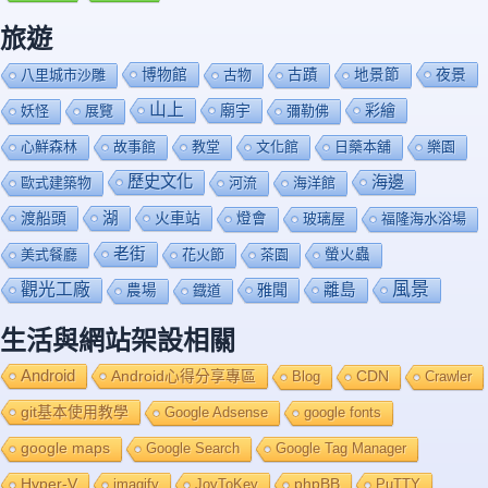
旅遊
博物館
夜景
八里城市沙雕
古物
古蹟
地景節
山上
廟宇
彩繪
妖怪
展覽
彌勒佛
心鮮森林
故事館
教堂
文化館
日藥本舖
樂園
歷史文化
海邊
歐式建築物
河流
海洋館
渡船頭
湖
火車站
燈會
玻璃屋
福隆海水浴場
老街
美式餐廳
花火節
茶園
螢火蟲
風景
觀光工廠
雅聞
離島
農場
鐡道
生活與網站架設相關
Android
Android心得分享專區
Blog
CDN
Crawler
git基本使用教學
Google Adsense
google fonts
google maps
Google Search
Google Tag Manager
Hyper-V
imagify
JoyToKey
phpBB
PuTTY