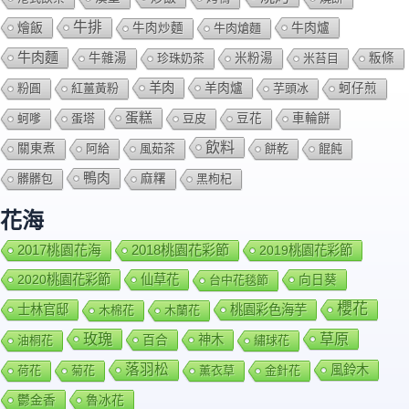
牛排
燴飯
牛肉爐
牛肉炒麵
牛肉熗麵
牛肉麵
牛雜湯
珍珠奶茶
米粉湯
米苔目
粄條
羊肉
羊肉爐
粉圓
紅薑黃粉
芋頭冰
蚵仔煎
蛋糕
蚵嗲
蛋塔
豆皮
豆花
車輪餅
飲料
關東煮
阿給
風茹茶
餅乾
餛飩
鴨肉
髒髒包
麻糬
黑枸杞
花海
2018桃園花彩節
2017桃園花海
2019桃園花彩節
2020桃園花彩節
仙草花
向日葵
台中花毯節
櫻花
士林官邸
桃園彩色海芋
木棉花
木蘭花
玫瑰
草原
百合
神木
油桐花
繡球花
落羽松
風鈴木
荷花
菊花
薰衣草
金針花
鬱金香
魯冰花