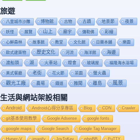
旅遊
博物館
夜景
八里城市沙雕
古物
古蹟
地景節
山上
廟宇
彩繪
妖怪
展覽
彌勒佛
心鮮森林
故事館
教堂
文化館
日藥本舖
樂園
歷史文化
海邊
歐式建築物
河流
海洋館
渡船頭
湖
火車站
燈會
玻璃屋
福隆海水浴場
老街
美式餐廳
花火節
茶園
螢火蟲
風景
觀光工廠
雅聞
離島
農場
鐡道
生活與網站架設相關
Android
Android心得分享專區
Blog
CDN
Crawler
git基本使用教學
Google Adsense
google fonts
google maps
Google Search
Google Tag Manager
Hyper-V
imagify
JoyToKey
phpBB
PuTTY