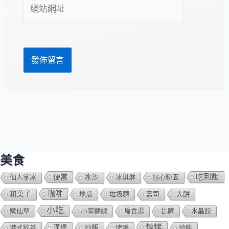
網
地
站
址
網
*
址
美食
吃到飽
便當
仙人掌冰
冰沙
冰淇淋
包心粉園
咖啡
和菓子
地瓜
垃圾麵
壽司
大餅
小吃
嫰仙草
小管麵線
扁食湯
比薩
水晶餃
燒烤
炒飯
港式飲茶
漢堡
烤鴨
燒餅