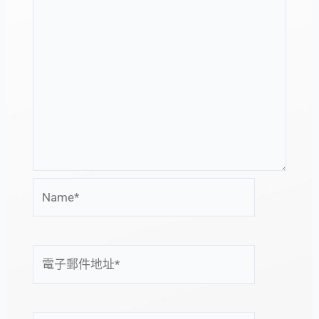
Name*
電
子
郵
件