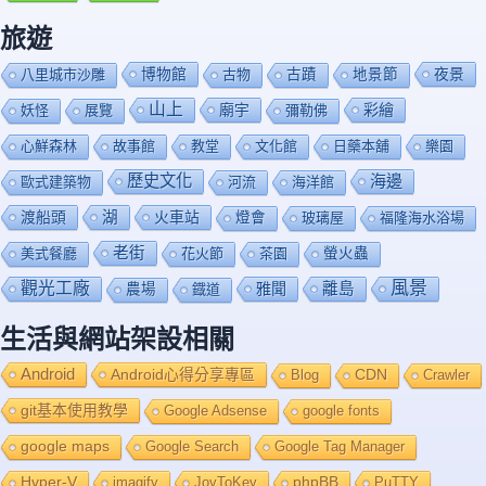
旅遊
博物館
夜景
八里城市沙雕
古物
古蹟
地景節
山上
廟宇
彩繪
妖怪
展覽
彌勒佛
心鮮森林
故事館
教堂
文化館
日藥本舖
樂園
歷史文化
海邊
歐式建築物
河流
海洋館
渡船頭
湖
火車站
燈會
玻璃屋
福隆海水浴場
老街
美式餐廳
花火節
茶園
螢火蟲
風景
觀光工廠
雅聞
離島
農場
鐡道
生活與網站架設相關
Android
Android心得分享專區
Blog
CDN
Crawler
git基本使用教學
Google Adsense
google fonts
google maps
Google Search
Google Tag Manager
Hyper-V
imagify
JoyToKey
phpBB
PuTTY