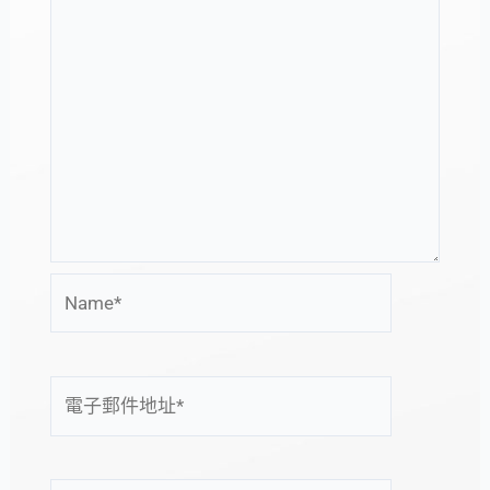
Name*
電
子
郵
件