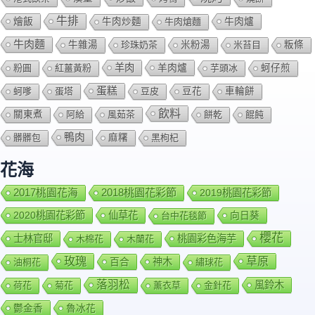
牛排
燴飯
牛肉爐
牛肉炒麵
牛肉熗麵
牛肉麵
牛雜湯
珍珠奶茶
米粉湯
米苔目
粄條
羊肉
羊肉爐
粉圓
紅薑黃粉
芋頭冰
蚵仔煎
蛋糕
蚵嗲
蛋塔
豆皮
豆花
車輪餅
飲料
關東煮
阿給
風茹茶
餅乾
餛飩
鴨肉
髒髒包
麻糬
黑枸杞
花海
2018桃園花彩節
2017桃園花海
2019桃園花彩節
2020桃園花彩節
仙草花
向日葵
台中花毯節
櫻花
士林官邸
桃園彩色海芋
木棉花
木蘭花
玫瑰
草原
百合
神木
油桐花
繡球花
落羽松
風鈴木
荷花
菊花
薰衣草
金針花
鬱金香
魯冰花