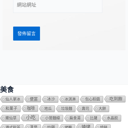
網
地
站
址
網
*
址
美食
吃到飽
便當
仙人掌冰
冰沙
冰淇淋
包心粉園
咖啡
和菓子
地瓜
垃圾麵
壽司
大餅
小吃
嫰仙草
小管麵線
扁食湯
比薩
水晶餃
燒烤
炒飯
港式飲茶
漢堡
烤鴨
燒餅