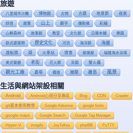
旅遊
博物館
夜景
八里城市沙雕
古物
古蹟
地景節
山上
廟宇
彩繪
妖怪
展覽
彌勒佛
心鮮森林
故事館
教堂
文化館
日藥本舖
樂園
歷史文化
海邊
歐式建築物
河流
海洋館
渡船頭
湖
火車站
燈會
玻璃屋
福隆海水浴場
老街
美式餐廳
花火節
茶園
螢火蟲
風景
觀光工廠
雅聞
離島
農場
鐡道
生活與網站架設相關
Android
Android心得分享專區
Blog
CDN
Crawler
git基本使用教學
Google Adsense
google fonts
google maps
Google Search
Google Tag Manager
Hyper-V
imagify
JoyToKey
phpBB
PuTTY