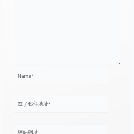
Name*
電
子
郵
件
網
地