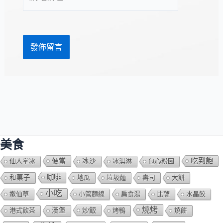
站
址
網
*
址
美食
吃到飽
便當
仙人掌冰
冰沙
冰淇淋
包心粉園
咖啡
和菓子
地瓜
垃圾麵
壽司
大餅
小吃
嫰仙草
小管麵線
扁食湯
比薩
水晶餃
燒烤
炒飯
港式飲茶
漢堡
烤鴨
燒餅