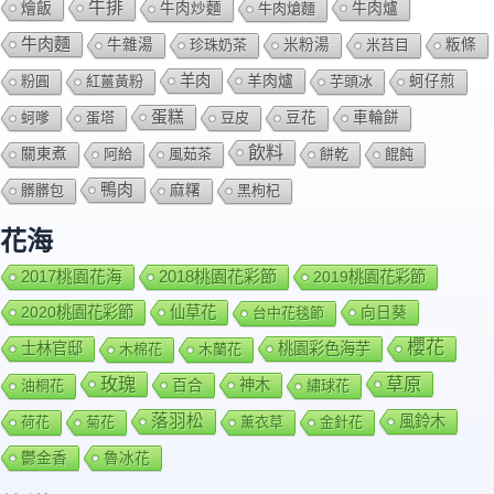
牛排
燴飯
牛肉爐
牛肉炒麵
牛肉熗麵
牛肉麵
牛雜湯
珍珠奶茶
米粉湯
米苔目
粄條
羊肉
羊肉爐
粉圓
紅薑黃粉
芋頭冰
蚵仔煎
蛋糕
蚵嗲
蛋塔
豆皮
豆花
車輪餅
飲料
關東煮
阿給
風茹茶
餅乾
餛飩
鴨肉
髒髒包
麻糬
黑枸杞
花海
2018桃園花彩節
2017桃園花海
2019桃園花彩節
2020桃園花彩節
仙草花
向日葵
台中花毯節
櫻花
士林官邸
桃園彩色海芋
木棉花
木蘭花
玫瑰
草原
百合
神木
油桐花
繡球花
落羽松
風鈴木
荷花
菊花
薰衣草
金針花
鬱金香
魯冰花