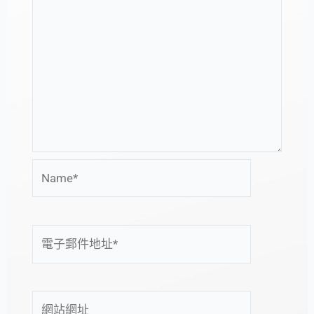
Name*
電
子
郵
件
網
地