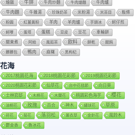
牛排
燴飯
牛肉爐
牛肉炒麵
牛肉熗麵
牛肉麵
牛雜湯
珍珠奶茶
米粉湯
米苔目
粄條
羊肉
羊肉爐
粉圓
紅薑黃粉
芋頭冰
蚵仔煎
蛋糕
蚵嗲
蛋塔
豆皮
豆花
車輪餅
飲料
關東煮
阿給
風茹茶
餅乾
餛飩
鴨肉
髒髒包
麻糬
黑枸杞
花海
2018桃園花彩節
2017桃園花海
2019桃園花彩節
2020桃園花彩節
仙草花
向日葵
台中花毯節
櫻花
士林官邸
桃園彩色海芋
木棉花
木蘭花
玫瑰
草原
百合
神木
油桐花
繡球花
落羽松
風鈴木
荷花
菊花
薰衣草
金針花
鬱金香
魯冰花