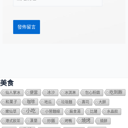
站
址
網
*
址
美食
吃到飽
便當
仙人掌冰
冰沙
冰淇淋
包心粉園
咖啡
和菓子
地瓜
垃圾麵
壽司
大餅
小吃
嫰仙草
小管麵線
扁食湯
比薩
水晶餃
燒烤
炒飯
港式飲茶
漢堡
烤鴨
燒餅