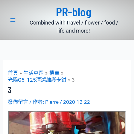
跳
PR-blog
至
主
Combined with travel / flower / food /
要
life and more!
內
容
首頁
生活專區
機車
光陽G5_125清潔維護卡鉗
3
3
發佈留言
/ 作者:
Pierre
/
2020-12-22