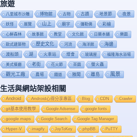
旅遊
博物館
夜景
八里城市沙雕
古物
古蹟
地景節
山上
廟宇
彩繪
妖怪
展覽
彌勒佛
心鮮森林
故事館
教堂
文化館
日藥本舖
樂園
歷史文化
海邊
歐式建築物
河流
海洋館
渡船頭
湖
火車站
燈會
玻璃屋
福隆海水浴場
老街
美式餐廳
花火節
茶園
螢火蟲
風景
觀光工廠
雅聞
離島
農場
鐡道
生活與網站架設相關
Android
Android心得分享專區
Blog
CDN
Crawler
git基本使用教學
Google Adsense
google fonts
google maps
Google Search
Google Tag Manager
Hyper-V
imagify
JoyToKey
phpBB
PuTTY