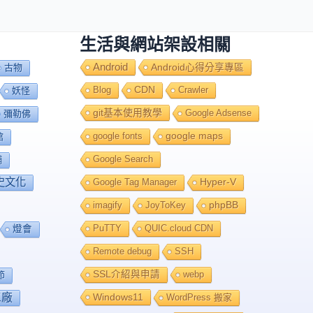
生活與網站架設相關
Android
Android心得分享專區
古物
Blog
CDN
Crawler
妖怪
git基本使用教學
Google Adsense
彌勒佛
google fonts
google maps
館
Google Search
舖
史文化
Google Tag Manager
Hyper-V
imagify
JoyToKey
phpBB
PuTTY
QUIC.cloud CDN
燈會
Remote debug
SSH
SSL介紹與申請
webp
節
工廠
Windows11
WordPress 搬家