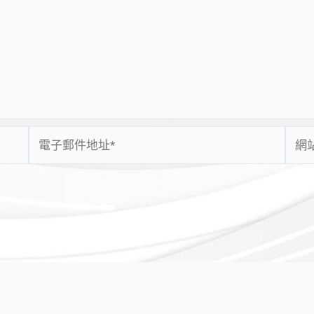
電
網
子
站
郵
網
件
址
地
址
*