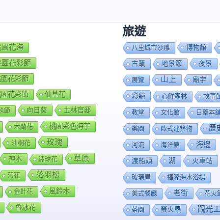
旅遊
7桃園花海
博物館
八里城市沙雕
8桃園花彩節
夜景
古蹟
地景節
9桃園花彩節
山上
廟宇
展覽
0桃園花彩節
仙草花
彩繪
心鮮森林
故事
向日葵
士林官邸
毯節
教堂
文化館
日藥本
桃園彩色海芋
木蘭花
歷
樂園
歐式建築物
玫瑰
油桐花
海邊
河流
海洋館
草原
神木
繡球花
渡船頭
湖
火車站
落羽松
菊花
玻璃屋
福隆海水浴場
風鈴木
金針花
老街
美式餐廳
花火
魯冰花
觀光
茶園
螢火蟲