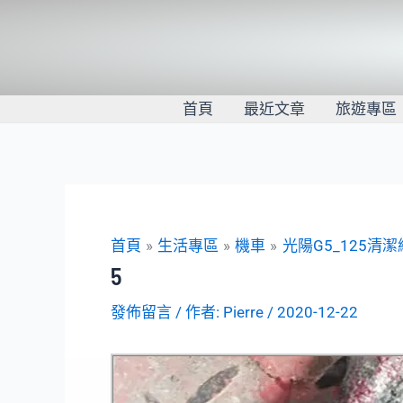
跳
至
主
要
內
首頁
最近文章
旅遊專區
容
首頁
生活專區
機車
光陽G5_125清
5
發佈留言
/ 作者:
Pierre
/
2020-12-22