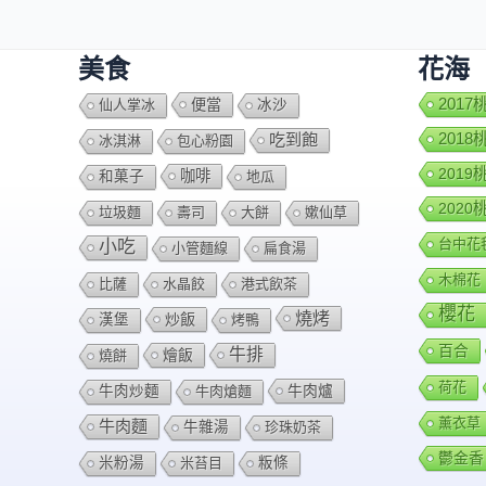
美食
花海
便當
201
仙人掌冰
冰沙
201
吃到飽
冰淇淋
包心粉園
201
咖啡
和菓子
地瓜
202
垃圾麵
壽司
大餅
嫰仙草
台中花
小吃
小管麵線
扁食湯
木棉花
比薩
水晶餃
港式飲茶
櫻花
燒烤
炒飯
漢堡
烤鴨
百合
牛排
燴飯
燒餅
荷花
牛肉爐
牛肉炒麵
牛肉熗麵
薰衣草
牛肉麵
牛雜湯
珍珠奶茶
鬱金香
米粉湯
米苔目
粄條