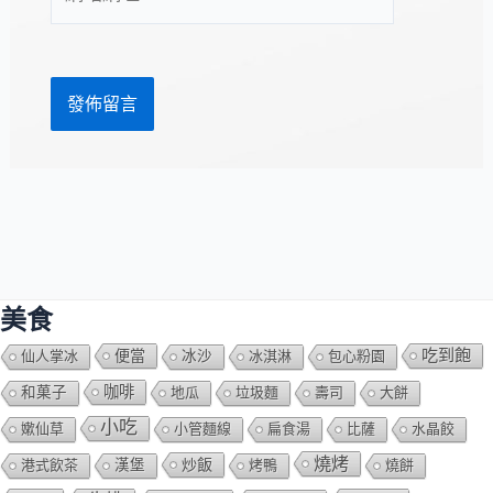
站
址
網
*
址
美食
吃到飽
便當
仙人掌冰
冰沙
冰淇淋
包心粉園
咖啡
和菓子
地瓜
垃圾麵
壽司
大餅
小吃
嫰仙草
小管麵線
扁食湯
比薩
水晶餃
燒烤
炒飯
港式飲茶
漢堡
烤鴨
燒餅