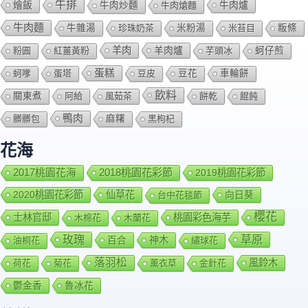
牛排
燴飯
牛肉爐
牛肉炒麵
牛肉熗麵
牛肉麵
牛雜湯
珍珠奶茶
米粉湯
米苔目
粄條
羊肉
羊肉爐
粉圓
紅薑黃粉
芋頭冰
蚵仔煎
蛋糕
蚵嗲
蛋塔
豆皮
豆花
車輪餅
飲料
關東煮
阿給
風茹茶
餅乾
餛飩
鴨肉
髒髒包
麻糬
黑枸杞
花海
2018桃園花彩節
2017桃園花海
2019桃園花彩節
2020桃園花彩節
仙草花
向日葵
台中花毯節
櫻花
士林官邸
桃園彩色海芋
木棉花
木蘭花
玫瑰
草原
百合
神木
油桐花
繡球花
落羽松
風鈴木
荷花
菊花
薰衣草
金針花
鬱金香
魯冰花