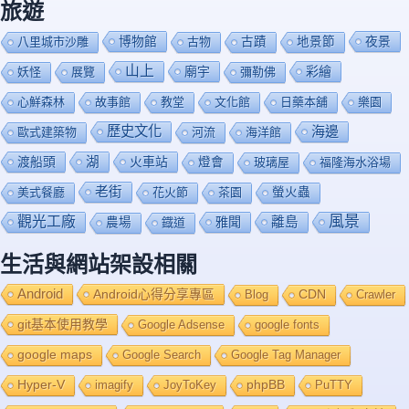
旅遊
博物館
夜景
八里城市沙雕
古物
古蹟
地景節
山上
廟宇
彩繪
妖怪
展覽
彌勒佛
心鮮森林
故事館
教堂
文化館
日藥本舖
樂園
歷史文化
海邊
歐式建築物
河流
海洋館
渡船頭
湖
火車站
燈會
玻璃屋
福隆海水浴場
老街
美式餐廳
花火節
茶園
螢火蟲
風景
觀光工廠
雅聞
離島
農場
鐡道
生活與網站架設相關
Android
Android心得分享專區
Blog
CDN
Crawler
git基本使用教學
Google Adsense
google fonts
google maps
Google Search
Google Tag Manager
Hyper-V
imagify
JoyToKey
phpBB
PuTTY