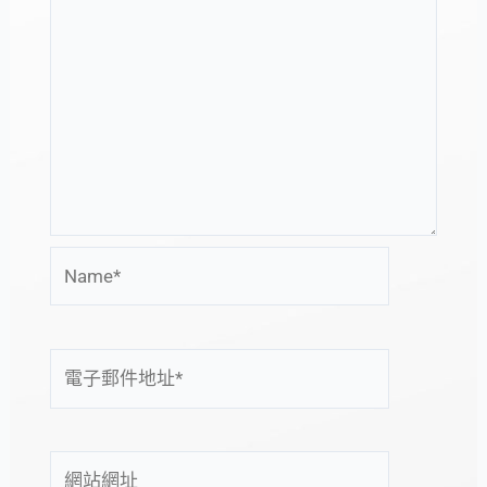
Name*
電
子
郵
件
網
地