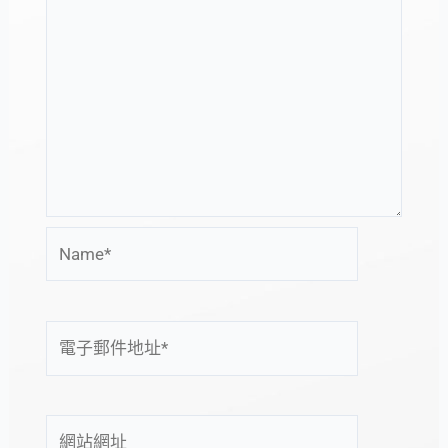
Name*
電
子
郵
件
網
地