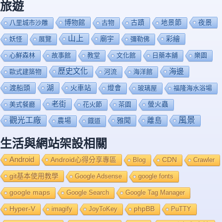
旅遊
博物館
夜景
八里城市沙雕
古物
古蹟
地景節
山上
廟宇
彩繪
妖怪
展覽
彌勒佛
心鮮森林
故事館
教堂
文化館
日藥本舖
樂園
歷史文化
海邊
歐式建築物
河流
海洋館
渡船頭
湖
火車站
燈會
玻璃屋
福隆海水浴場
老街
美式餐廳
花火節
茶園
螢火蟲
風景
觀光工廠
雅聞
離島
農場
鐡道
生活與網站架設相關
Android
Android心得分享專區
Blog
CDN
Crawler
git基本使用教學
Google Adsense
google fonts
google maps
Google Search
Google Tag Manager
Hyper-V
imagify
JoyToKey
phpBB
PuTTY