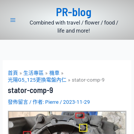
跳
PR-blog
至
主
Combined with travel / flower / food /
要
life and more!
內
容
首頁
生活專區
機車
光陽G5_125更換電盤內仁
stator-comp-9
stator-comp-9
發佈留言
/ 作者:
Pierre
/
2023-11-29