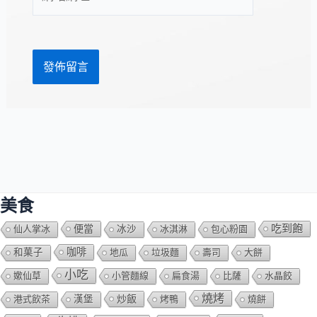
站
址
網
*
址
美食
吃到飽
便當
仙人掌冰
冰沙
冰淇淋
包心粉園
咖啡
和菓子
地瓜
垃圾麵
壽司
大餅
小吃
嫰仙草
小管麵線
扁食湯
比薩
水晶餃
燒烤
炒飯
港式飲茶
漢堡
烤鴨
燒餅