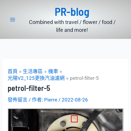
跳
PR-blog
至
主
Combined with travel / flower / food /
要
life and more!
內
容
首頁
生活專區
機車
光陽V2_125更換汽油濾網
petrol-filter-5
petrol-filter-5
發佈留言
/ 作者:
Pierre
/
2022-08-26