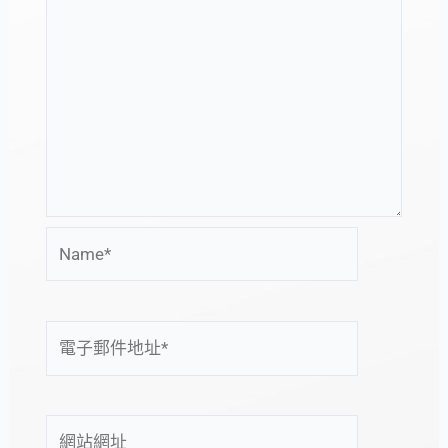
Name*
電
子
郵
件
網
地