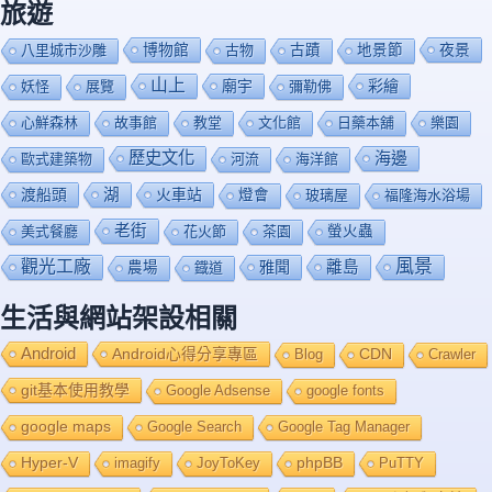
旅遊
博物館
夜景
八里城市沙雕
古物
古蹟
地景節
山上
廟宇
彩繪
妖怪
展覽
彌勒佛
心鮮森林
故事館
教堂
文化館
日藥本舖
樂園
歷史文化
海邊
歐式建築物
河流
海洋館
渡船頭
湖
火車站
燈會
玻璃屋
福隆海水浴場
老街
美式餐廳
花火節
茶園
螢火蟲
風景
觀光工廠
雅聞
離島
農場
鐡道
生活與網站架設相關
Android
Android心得分享專區
Blog
CDN
Crawler
git基本使用教學
Google Adsense
google fonts
google maps
Google Search
Google Tag Manager
Hyper-V
imagify
JoyToKey
phpBB
PuTTY