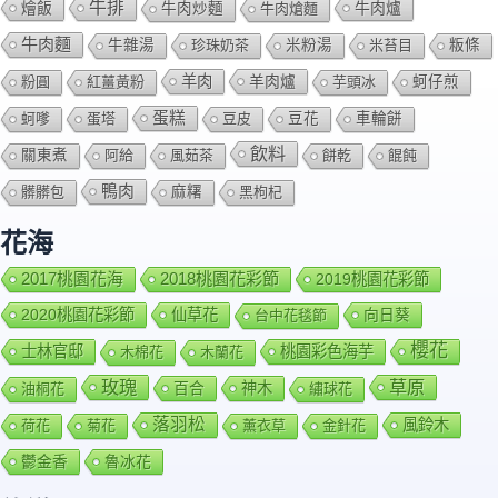
牛排
燴飯
牛肉爐
牛肉炒麵
牛肉熗麵
牛肉麵
牛雜湯
珍珠奶茶
米粉湯
米苔目
粄條
羊肉
羊肉爐
粉圓
紅薑黃粉
芋頭冰
蚵仔煎
蛋糕
蚵嗲
蛋塔
豆皮
豆花
車輪餅
飲料
關東煮
阿給
風茹茶
餅乾
餛飩
鴨肉
髒髒包
麻糬
黑枸杞
花海
2018桃園花彩節
2017桃園花海
2019桃園花彩節
2020桃園花彩節
仙草花
向日葵
台中花毯節
櫻花
士林官邸
桃園彩色海芋
木棉花
木蘭花
玫瑰
草原
百合
神木
油桐花
繡球花
落羽松
風鈴木
荷花
菊花
薰衣草
金針花
鬱金香
魯冰花