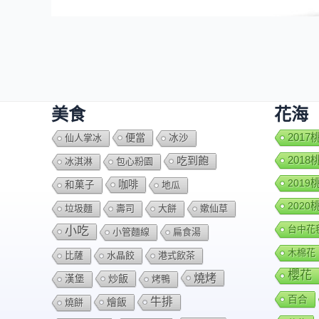
美食
花海
便當
201
仙人掌冰
冰沙
201
吃到飽
冰淇淋
包心粉園
201
咖啡
和菓子
地瓜
202
垃圾麵
壽司
大餅
嫰仙草
台中花
小吃
小管麵線
扁食湯
木棉花
比薩
水晶餃
港式飲茶
櫻花
燒烤
炒飯
漢堡
烤鴨
百合
牛排
燴飯
燒餅