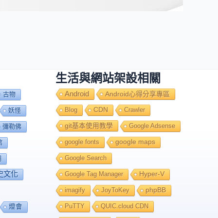
生活與網站架設相關
Android
Android心得分享專區
古物
Blog
CDN
Crawler
妖怪
git基本使用教學
Google Adsense
彌勒佛
google fonts
google maps
館
Google Search
舖
史文化
Google Tag Manager
Hyper-V
imagify
JoyToKey
phpBB
PuTTY
QUIC.cloud CDN
燈會