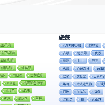
*
旅遊
7桃園花海
博物館
八里城市沙雕
8桃園花彩節
夜景
古蹟
地景節
9桃園花彩節
山上
廟宇
展覽
0桃園花彩節
仙草花
彩繪
心鮮森林
故事
向日葵
士林官邸
毯節
教堂
文化館
日藥本
桃園彩色海芋
木蘭花
歷
樂園
歐式建築物
玫瑰
油桐花
海邊
河流
海洋館
草原
神木
繡球花
渡船頭
湖
火車站