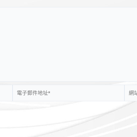
電
網
子
站
郵
網
件
址
地
址