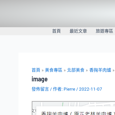
跳
至
主
要
內
首頁
最近文章
旅遊專區
容
首頁
美食專區
北部美食
香掬羊肉爐
image
發佈留言
/ 作者:
Pierre
/
2022-11-07