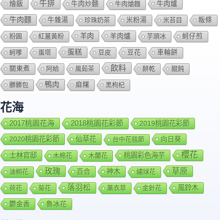
牛排
燴飯
牛肉爐
牛肉炒麵
牛肉熗麵
牛肉麵
牛雜湯
珍珠奶茶
米粉湯
米苔目
粄條
羊肉
羊肉爐
粉圓
紅薑黃粉
芋頭冰
蚵仔煎
蛋糕
蚵嗲
蛋塔
豆皮
豆花
車輪餅
飲料
關東煮
阿給
風茹茶
餅乾
餛飩
鴨肉
髒髒包
麻糬
黑枸杞
花海
2018桃園花彩節
2017桃園花海
2019桃園花彩節
2020桃園花彩節
仙草花
向日葵
台中花毯節
櫻花
士林官邸
桃園彩色海芋
木棉花
木蘭花
玫瑰
草原
百合
神木
油桐花
繡球花
落羽松
風鈴木
荷花
菊花
薰衣草
金針花
鬱金香
魯冰花