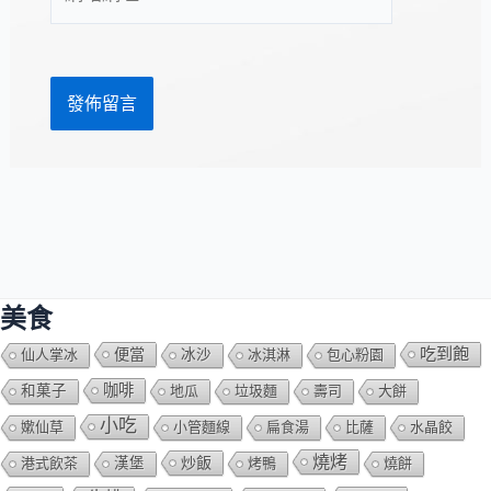
站
址
網
*
址
美食
吃到飽
便當
仙人掌冰
冰沙
冰淇淋
包心粉園
咖啡
和菓子
地瓜
垃圾麵
壽司
大餅
小吃
嫰仙草
小管麵線
扁食湯
比薩
水晶餃
燒烤
炒飯
港式飲茶
漢堡
烤鴨
燒餅