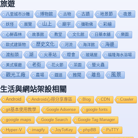
旅遊
博物館
夜景
八里城市沙雕
古物
古蹟
地景節
山上
廟宇
彩繪
妖怪
展覽
彌勒佛
心鮮森林
故事館
教堂
文化館
日藥本舖
樂園
歷史文化
海邊
歐式建築物
河流
海洋館
渡船頭
湖
火車站
燈會
玻璃屋
福隆海水浴場
老街
美式餐廳
花火節
茶園
螢火蟲
風景
觀光工廠
雅聞
離島
農場
鐡道
生活與網站架設相關
Android
Android心得分享專區
Blog
CDN
Crawler
git基本使用教學
Google Adsense
google fonts
google maps
Google Search
Google Tag Manager
Hyper-V
imagify
JoyToKey
phpBB
PuTTY