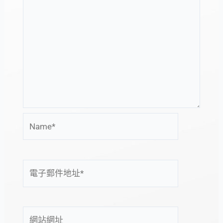
Name*
電
子
郵
件
網
地