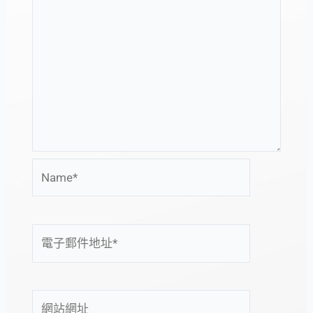
Name*
電
子
郵
件
網
地