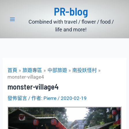
跳
PR-blog
至
主
Combined with travel / flower / food /
要
life and more!
內
容
首頁
旅遊專區
中部旅遊
南投妖怪村
monster-village4
monster-village4
發佈留言
/ 作者:
Pierre
/
2020-02-19