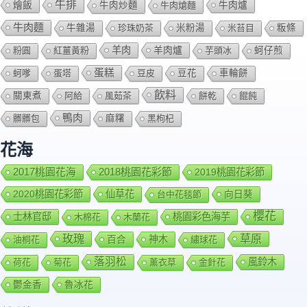
牛排
燴飯
牛肉爐
牛肉炒麵
牛肉熗麵
牛肉麵
牛雜湯
珍珠奶茶
米粉湯
米苔目
粄條
羊肉
羊肉爐
粉圓
紅薑黃粉
芋頭冰
蚵仔煎
蛋糕
蚵嗲
蛋塔
豆皮
豆花
車輪餅
飲料
關東煮
阿給
風茹茶
餅乾
餛飩
鴨肉
髒髒包
麻糬
黑枸杞
花海
2018桃園花彩節
2017桃園花海
2019桃園花彩節
2020桃園花彩節
仙草花
向日葵
台中花毯節
櫻花
士林官邸
桃園彩色海芋
木棉花
木蘭花
玫瑰
草原
百合
神木
油桐花
繡球花
落羽松
風鈴木
荷花
菊花
薰衣草
金針花
鬱金香
魯冰花