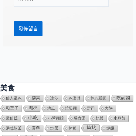
站
址
網
*
址
美食
吃到飽
便當
仙人掌冰
冰沙
冰淇淋
包心粉園
咖啡
和菓子
地瓜
垃圾麵
壽司
大餅
小吃
嫰仙草
小管麵線
扁食湯
比薩
水晶餃
燒烤
炒飯
港式飲茶
漢堡
烤鴨
燒餅