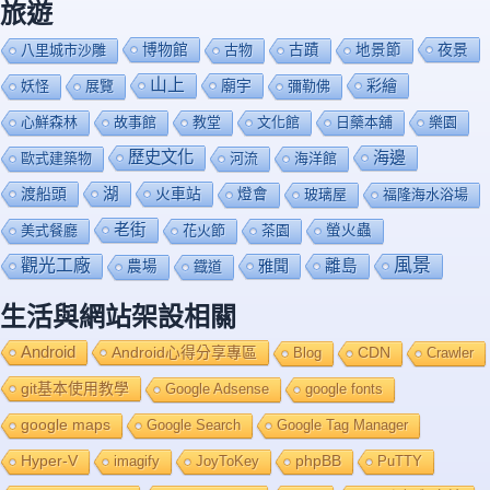
旅遊
博物館
夜景
八里城市沙雕
古物
古蹟
地景節
山上
廟宇
彩繪
妖怪
展覽
彌勒佛
心鮮森林
故事館
教堂
文化館
日藥本舖
樂園
歷史文化
海邊
歐式建築物
河流
海洋館
渡船頭
湖
火車站
燈會
玻璃屋
福隆海水浴場
老街
美式餐廳
花火節
茶園
螢火蟲
風景
觀光工廠
雅聞
離島
農場
鐡道
生活與網站架設相關
Android
Android心得分享專區
Blog
CDN
Crawler
git基本使用教學
Google Adsense
google fonts
google maps
Google Search
Google Tag Manager
Hyper-V
imagify
JoyToKey
phpBB
PuTTY