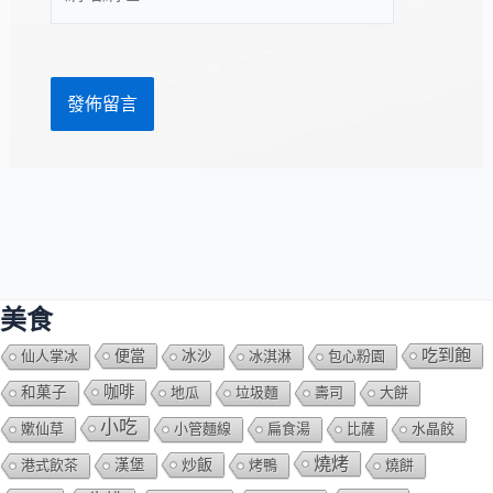
站
址
網
*
址
美食
吃到飽
便當
仙人掌冰
冰沙
冰淇淋
包心粉園
咖啡
和菓子
地瓜
垃圾麵
壽司
大餅
小吃
嫰仙草
小管麵線
扁食湯
比薩
水晶餃
燒烤
炒飯
港式飲茶
漢堡
烤鴨
燒餅