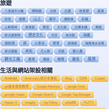
旅遊
博物館
夜景
八里城市沙雕
古物
古蹟
地景節
山上
廟宇
彩繪
妖怪
展覽
彌勒佛
心鮮森林
故事館
教堂
文化館
日藥本舖
樂園
歷史文化
海邊
歐式建築物
河流
海洋館
渡船頭
湖
火車站
燈會
玻璃屋
福隆海水浴場
老街
美式餐廳
花火節
茶園
螢火蟲
風景
觀光工廠
雅聞
離島
農場
鐡道
生活與網站架設相關
Android
Android心得分享專區
Blog
CDN
Crawler
git基本使用教學
Google Adsense
google fonts
google maps
Google Search
Google Tag Manager
Hyper-V
imagify
JoyToKey
phpBB
PuTTY