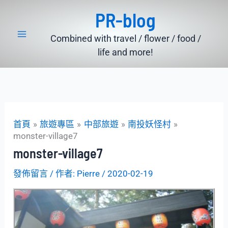
跳
PR-blog
至
主
Combined with travel / flower / food /
要
life and more!
內
容
首頁
旅遊專區
中部旅遊
南投妖怪村
monster-village7
monster-village7
發佈留言
/ 作者:
Pierre
/
2020-02-19