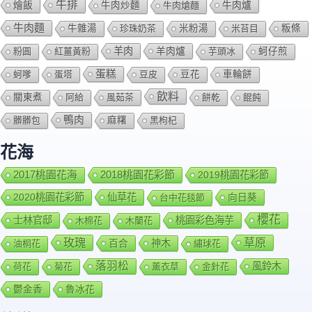
牛排
燴飯
牛肉爐
牛肉炒麵
牛肉熗麵
牛肉麵
牛雜湯
珍珠奶茶
米粉湯
米苔目
粄條
羊肉
羊肉爐
粉圓
紅薑黃粉
芋頭冰
蚵仔煎
蛋糕
蚵嗲
蛋塔
豆皮
豆花
車輪餅
飲料
關東煮
阿給
風茹茶
餅乾
餛飩
鴨肉
髒髒包
麻糬
黑枸杞
花海
2018桃園花彩節
2017桃園花海
2019桃園花彩節
2020桃園花彩節
仙草花
向日葵
台中花毯節
櫻花
士林官邸
桃園彩色海芋
木棉花
木蘭花
玫瑰
草原
百合
神木
油桐花
繡球花
落羽松
風鈴木
荷花
菊花
薰衣草
金針花
鬱金香
魯冰花