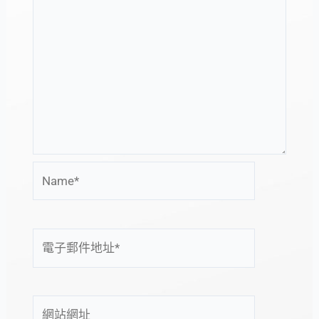
Name*
電
子
郵
件
網
地