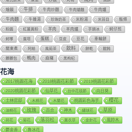
牛排
燴飯
牛肉爐
牛肉炒麵
牛肉熗麵
牛肉麵
牛雜湯
珍珠奶茶
米粉湯
米苔目
粄條
羊肉
羊肉爐
粉圓
紅薑黃粉
芋頭冰
蚵仔煎
蛋糕
蚵嗲
蛋塔
豆皮
豆花
車輪餅
飲料
關東煮
阿給
風茹茶
餅乾
餛飩
鴨肉
髒髒包
麻糬
黑枸杞
花海
2018桃園花彩節
2017桃園花海
2019桃園花彩節
2020桃園花彩節
仙草花
向日葵
台中花毯節
櫻花
士林官邸
桃園彩色海芋
木棉花
木蘭花
玫瑰
草原
百合
神木
油桐花
繡球花
落羽松
風鈴木
荷花
菊花
薰衣草
金針花
鬱金香
魯冰花