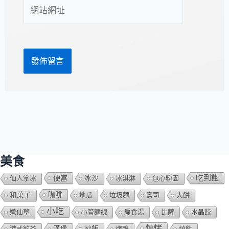
網
地
站
址
網
*
址
美食
吃到飽
便當
仙人掌冰
冰沙
冰淇淋
包心粉園
咖啡
和菓子
地瓜
垃圾麵
壽司
大餅
小吃
嫰仙草
小管麵線
扁食湯
比薩
水晶餃
燒烤
炒飯
港式飲茶
漢堡
烤鴨
燒餅