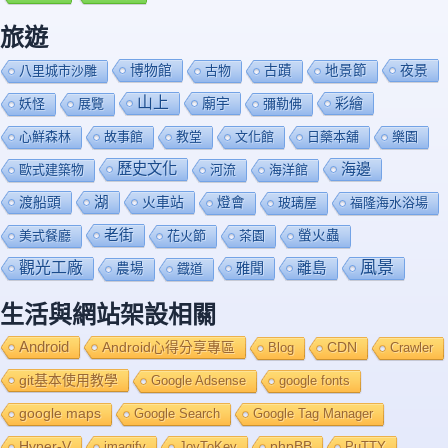
旅遊
博物館
夜景
八里城市沙雕
古物
古蹟
地景節
山上
廟宇
彩繪
妖怪
展覽
彌勒佛
心鮮森林
故事館
教堂
文化館
日藥本舖
樂園
歷史文化
海邊
歐式建築物
河流
海洋館
渡船頭
湖
火車站
燈會
玻璃屋
福隆海水浴場
老街
美式餐廳
花火節
茶園
螢火蟲
風景
觀光工廠
雅聞
離島
農場
鐡道
生活與網站架設相關
Android
Android心得分享專區
Blog
CDN
Crawler
git基本使用教學
Google Adsense
google fonts
google maps
Google Search
Google Tag Manager
Hyper-V
imagify
JoyToKey
phpBB
PuTTY