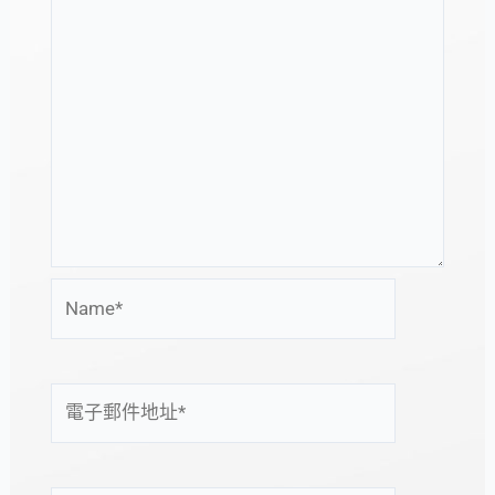
Name*
電
子
郵
件