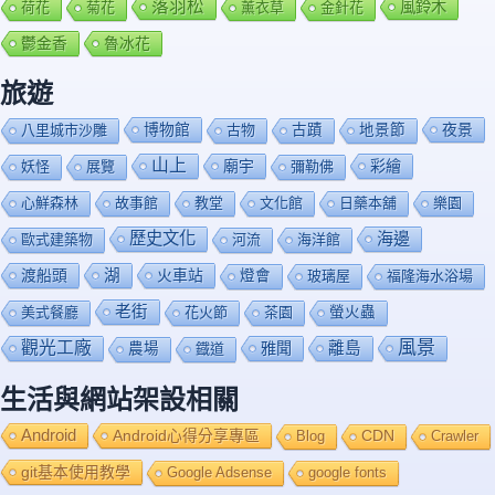
落羽松
風鈴木
荷花
菊花
薰衣草
金針花
鬱金香
魯冰花
旅遊
博物館
夜景
八里城市沙雕
古物
古蹟
地景節
山上
廟宇
彩繪
妖怪
展覽
彌勒佛
心鮮森林
故事館
教堂
文化館
日藥本舖
樂園
歷史文化
海邊
歐式建築物
河流
海洋館
渡船頭
湖
火車站
燈會
玻璃屋
福隆海水浴場
老街
美式餐廳
花火節
茶園
螢火蟲
風景
觀光工廠
雅聞
離島
農場
鐡道
生活與網站架設相關
Android
Android心得分享專區
Blog
CDN
Crawler
git基本使用教學
Google Adsense
google fonts