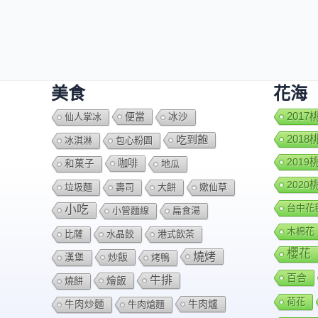
美食
花海
便當
201
仙人掌冰
冰沙
201
吃到飽
冰淇淋
包心粉園
201
咖啡
和菓子
地瓜
202
垃圾麵
壽司
大餅
嫰仙草
台中花
小吃
小管麵線
扁食湯
木棉花
比薩
水晶餃
港式飲茶
櫻花
燒烤
炒飯
漢堡
烤鴨
百合
牛排
燴飯
燒餅
荷花
牛肉爐
牛肉炒麵
牛肉熗麵