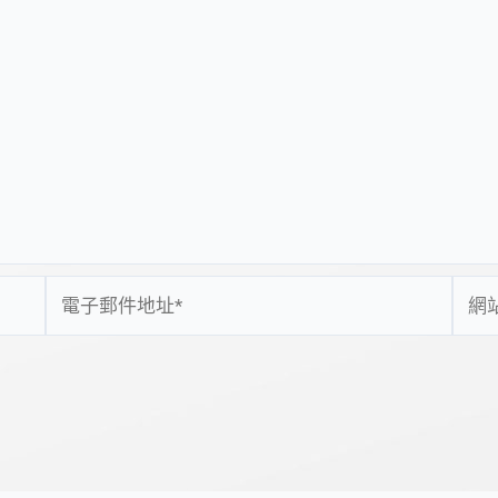
電
網
子
站
郵
網
件
址
地
址
*