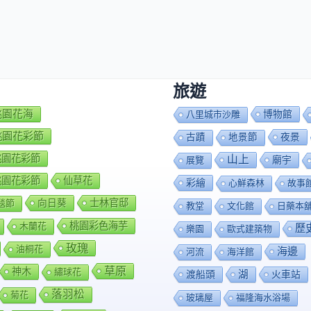
旅遊
7桃園花海
博物館
八里城市沙雕
8桃園花彩節
夜景
古蹟
地景節
9桃園花彩節
山上
廟宇
展覽
0桃園花彩節
仙草花
彩繪
心鮮森林
故事
向日葵
士林官邸
毯節
教堂
文化館
日藥本
桃園彩色海芋
木蘭花
歷
樂園
歐式建築物
玫瑰
油桐花
海邊
河流
海洋館
草原
神木
繡球花
渡船頭
湖
火車站
落羽松
菊花
玻璃屋
福隆海水浴場