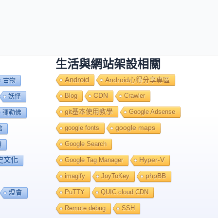
生活與網站架設相關
Android
Android心得分享專區
古物
Blog
CDN
Crawler
妖怪
git基本使用教學
Google Adsense
彌勒佛
google fonts
google maps
館
Google Search
舖
史文化
Google Tag Manager
Hyper-V
imagify
JoyToKey
phpBB
PuTTY
QUIC.cloud CDN
燈會
Remote debug
SSH