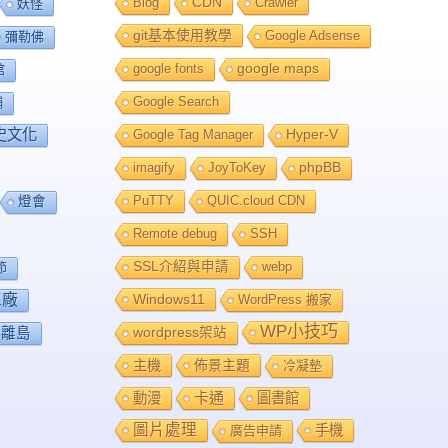
Blog
CDN
Crawler
妖怪
git基本使用教學
Google Adsense
彌勒佛
google fonts
google maps
館
Google Search
舖
史文化
Google Tag Manager
Hyper-V
imagify
JoyToKey
phpBB
PuTTY
QUIC.cloud CDN
燈會
Remote debug
SSH
SSL介紹與申請
webp
節
工廠
Windows11
WordPress 搬家
WP小技巧
離島
wordpress架站
主機
佈景主題
冷凝墊
卡通
動漫
圖書館
圖片處理
手機
廣告申請