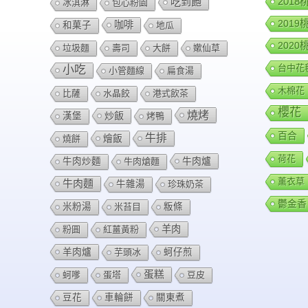
201
吃到飽
冰淇淋
包心粉園
201
咖啡
和菓子
地瓜
202
垃圾麵
壽司
大餅
嫰仙草
台中花
小吃
小管麵線
扁食湯
木棉花
比薩
水晶餃
港式飲茶
櫻花
燒烤
炒飯
漢堡
烤鴨
百合
牛排
燴飯
燒餅
荷花
牛肉爐
牛肉炒麵
牛肉熗麵
薰衣草
牛肉麵
牛雜湯
珍珠奶茶
鬱金香
米粉湯
米苔目
粄條
羊肉
粉圓
紅薑黃粉
羊肉爐
芋頭冰
蚵仔煎
蛋糕
蚵嗲
蛋塔
豆皮
豆花
車輪餅
關東煮