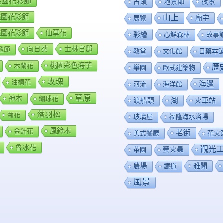
8桃園花彩節
夜景
古蹟
地景節
9桃園花彩節
山上
廟宇
展覽
0桃園花彩節
仙草花
彩繪
心鮮森林
故事
向日葵
士林官邸
毯節
教堂
文化館
日藥本
桃園彩色海芋
木蘭花
歷
樂園
歐式建築物
玫瑰
油桐花
海邊
河流
海洋館
草原
神木
繡球花
渡船頭
湖
火車站
落羽松
菊花
玻璃屋
福隆海水浴場
風鈴木
金針花
老街
美式餐廳
花火
魯冰花
觀光
茶園
螢火蟲
雅聞
農場
鐡道
風景