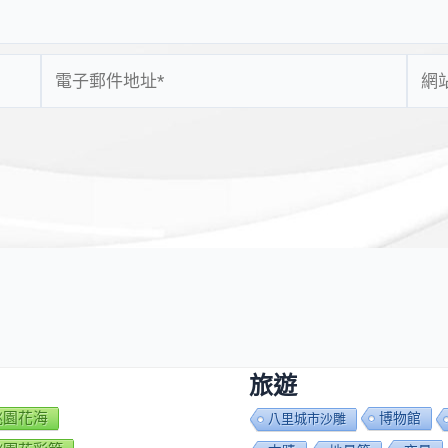
電
網
子
站
郵
網
件
址
地
址
*
旅遊
7桃園花海
博物館
八里城市沙雕