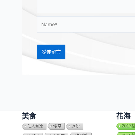
Name*
美食
花海
便當
201
仙人掌冰
冰沙