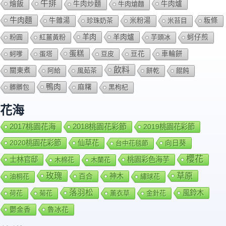
牛排
燴飯
牛肉爐
牛肉炒麵
牛肉熗麵
牛肉麵
牛雜湯
珍珠奶茶
米粉湯
米苔目
粄條
羊肉
羊肉爐
粉圓
紅薑黃粉
芋頭冰
蚵仔煎
蛋糕
蚵嗲
蛋塔
豆皮
豆花
車輪餅
飲料
關東煮
阿給
風茹茶
餅乾
餛飩
鴨肉
髒髒包
麻糬
黑枸杞
花海
2018桃園花彩節
2017桃園花海
2019桃園花彩節
2020桃園花彩節
仙草花
向日葵
台中花毯節
櫻花
士林官邸
桃園彩色海芋
木棉花
木蘭花
玫瑰
草原
百合
神木
油桐花
繡球花
落羽松
風鈴木
荷花
菊花
薰衣草
金針花
鬱金香
魯冰花