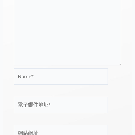
Name*
電
子
郵
件
網
地