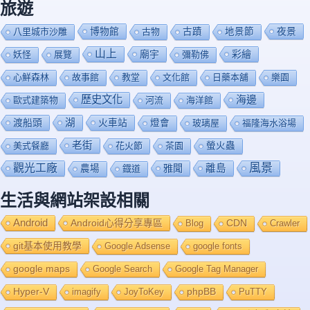
旅遊
博物館
夜景
八里城市沙雕
古物
古蹟
地景節
山上
廟宇
彩繪
妖怪
展覽
彌勒佛
心鮮森林
故事館
教堂
文化館
日藥本舖
樂園
歷史文化
海邊
歐式建築物
河流
海洋館
渡船頭
湖
火車站
燈會
玻璃屋
福隆海水浴場
老街
美式餐廳
花火節
茶園
螢火蟲
風景
觀光工廠
雅聞
離島
農場
鐡道
生活與網站架設相關
Android
Android心得分享專區
Blog
CDN
Crawler
git基本使用教學
Google Adsense
google fonts
google maps
Google Search
Google Tag Manager
Hyper-V
imagify
JoyToKey
phpBB
PuTTY