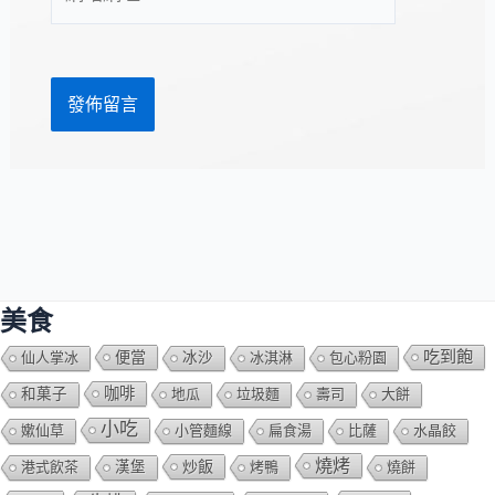
站
址
網
*
址
美食
吃到飽
便當
仙人掌冰
冰沙
冰淇淋
包心粉園
咖啡
和菓子
地瓜
垃圾麵
壽司
大餅
小吃
嫰仙草
小管麵線
扁食湯
比薩
水晶餃
燒烤
炒飯
港式飲茶
漢堡
烤鴨
燒餅