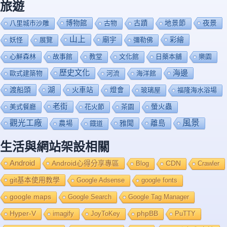
旅遊
博物館
夜景
八里城市沙雕
古物
古蹟
地景節
山上
廟宇
彩繪
妖怪
展覽
彌勒佛
心鮮森林
故事館
教堂
文化館
日藥本舖
樂園
歷史文化
海邊
歐式建築物
河流
海洋館
渡船頭
湖
火車站
燈會
玻璃屋
福隆海水浴場
老街
美式餐廳
花火節
茶園
螢火蟲
風景
觀光工廠
雅聞
離島
農場
鐡道
生活與網站架設相關
Android
Android心得分享專區
Blog
CDN
Crawler
git基本使用教學
Google Adsense
google fonts
google maps
Google Search
Google Tag Manager
Hyper-V
imagify
JoyToKey
phpBB
PuTTY