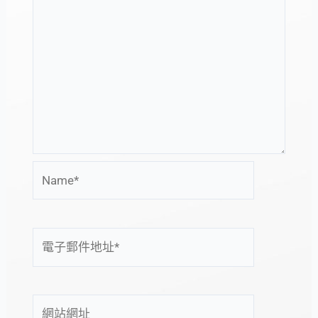
Name*
電
子
郵
件
網
地