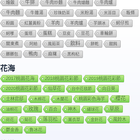
牛排
燴飯
牛肉爐
牛肉炒麵
牛肉熗麵
牛肉麵
牛雜湯
珍珠奶茶
米粉湯
米苔目
粄條
羊肉
羊肉爐
粉圓
紅薑黃粉
芋頭冰
蚵仔煎
蛋糕
蚵嗲
蛋塔
豆皮
豆花
車輪餅
飲料
關東煮
阿給
風茹茶
餅乾
餛飩
鴨肉
髒髒包
麻糬
黑枸杞
花海
2018桃園花彩節
2017桃園花海
2019桃園花彩節
2020桃園花彩節
仙草花
向日葵
台中花毯節
櫻花
士林官邸
桃園彩色海芋
木棉花
木蘭花
玫瑰
草原
百合
神木
油桐花
繡球花
落羽松
風鈴木
荷花
菊花
薰衣草
金針花
鬱金香
魯冰花