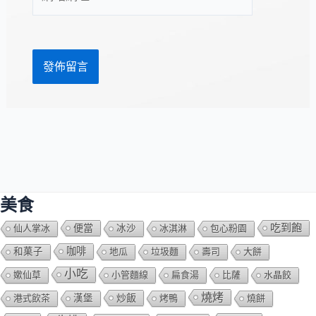
站
址
網
*
址
美食
吃到飽
便當
仙人掌冰
冰沙
冰淇淋
包心粉園
咖啡
和菓子
地瓜
垃圾麵
壽司
大餅
小吃
嫰仙草
小管麵線
扁食湯
比薩
水晶餃
燒烤
炒飯
港式飲茶
漢堡
烤鴨
燒餅