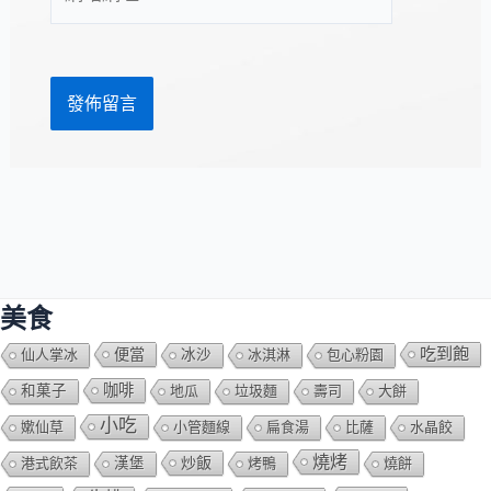
站
址
網
*
址
美食
吃到飽
便當
仙人掌冰
冰沙
冰淇淋
包心粉園
咖啡
和菓子
地瓜
垃圾麵
壽司
大餅
小吃
嫰仙草
小管麵線
扁食湯
比薩
水晶餃
燒烤
炒飯
港式飲茶
漢堡
烤鴨
燒餅