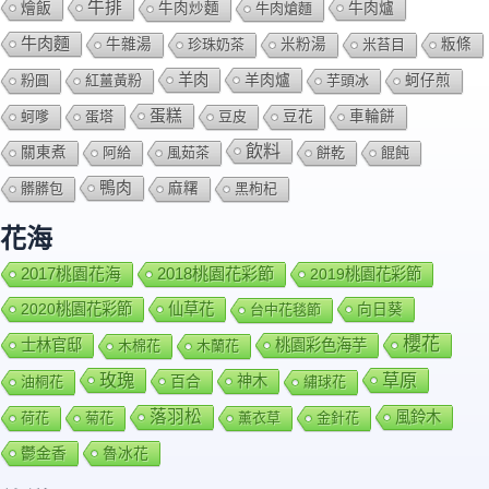
牛排
燴飯
牛肉爐
牛肉炒麵
牛肉熗麵
牛肉麵
牛雜湯
珍珠奶茶
米粉湯
米苔目
粄條
羊肉
羊肉爐
粉圓
紅薑黃粉
芋頭冰
蚵仔煎
蛋糕
蚵嗲
蛋塔
豆皮
豆花
車輪餅
飲料
關東煮
阿給
風茹茶
餅乾
餛飩
鴨肉
髒髒包
麻糬
黑枸杞
花海
2018桃園花彩節
2017桃園花海
2019桃園花彩節
2020桃園花彩節
仙草花
向日葵
台中花毯節
櫻花
士林官邸
桃園彩色海芋
木棉花
木蘭花
玫瑰
草原
百合
神木
油桐花
繡球花
落羽松
風鈴木
荷花
菊花
薰衣草
金針花
鬱金香
魯冰花