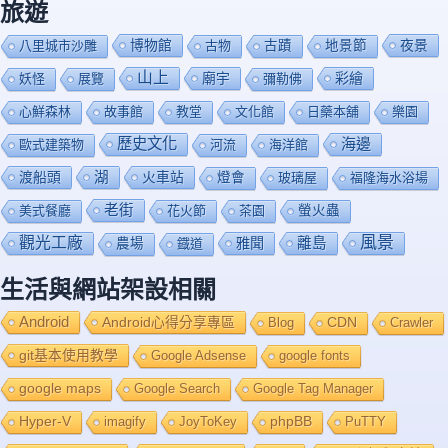
旅遊
博物館
夜景
八里城市沙雕
古物
古蹟
地景節
山上
廟宇
彩繪
妖怪
展覽
彌勒佛
心鮮森林
故事館
教堂
文化館
日藥本舖
樂園
歷史文化
海邊
歐式建築物
河流
海洋館
渡船頭
湖
火車站
燈會
玻璃屋
福隆海水浴場
老街
美式餐廳
花火節
茶園
螢火蟲
風景
觀光工廠
雅聞
離島
農場
鐡道
生活與網站架設相關
Android
Android心得分享專區
Blog
CDN
Crawler
git基本使用教學
Google Adsense
google fonts
google maps
Google Search
Google Tag Manager
Hyper-V
imagify
JoyToKey
phpBB
PuTTY