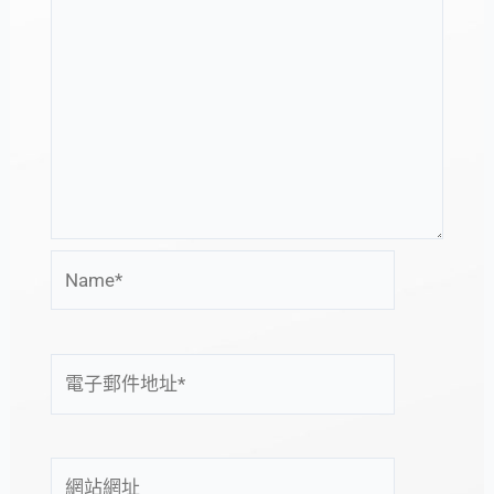
Name*
電
子
郵
件
網
地