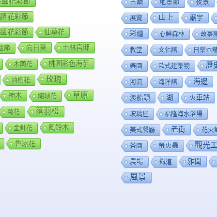
8桃園花彩節
夜景
古蹟
地景節
9桃園花彩節
山上
廟宇
展覽
0桃園花彩節
仙草花
彩繪
心鮮森林
故事
向日葵
士林官邸
毯節
教堂
文化館
日藥本
桃園彩色海芋
木蘭花
歷
樂園
歐式建築物
玫瑰
油桐花
海邊
河流
海洋館
草原
神木
繡球花
渡船頭
湖
火車站
落羽松
菊花
玻璃屋
福隆海水浴場
風鈴木
金針花
老街
美式餐廳
花火
魯冰花
觀光
茶園
螢火蟲
雅聞
農場
鐡道
風景