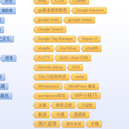
Blog
CDN
Crawler
妖怪
git基本使用教學
Google Adsense
彌勒佛
google fonts
google maps
館
Google Search
舖
史文化
Google Tag Manager
Hyper-V
imagify
JoyToKey
phpBB
PuTTY
QUIC.cloud CDN
燈會
Remote debug
SSH
SSL介紹與申請
webp
節
工廠
Windows11
WordPress 搬家
WP小技巧
離島
wordpress架站
主機
佈景主題
冷凝墊
卡通
動漫
圖書館
圖片處理
手機
廣告申請