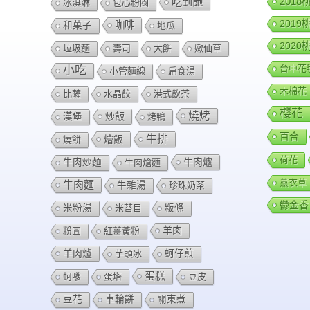
201
吃到飽
冰淇淋
包心粉園
201
咖啡
和菓子
地瓜
202
垃圾麵
壽司
大餅
嫰仙草
台中花
小吃
小管麵線
扁食湯
木棉花
比薩
水晶餃
港式飲茶
櫻花
燒烤
炒飯
漢堡
烤鴨
百合
牛排
燴飯
燒餅
荷花
牛肉爐
牛肉炒麵
牛肉熗麵
薰衣草
牛肉麵
牛雜湯
珍珠奶茶
鬱金香
米粉湯
米苔目
粄條
羊肉
粉圓
紅薑黃粉
羊肉爐
芋頭冰
蚵仔煎
蛋糕
蚵嗲
蛋塔
豆皮
豆花
車輪餅
關東煮