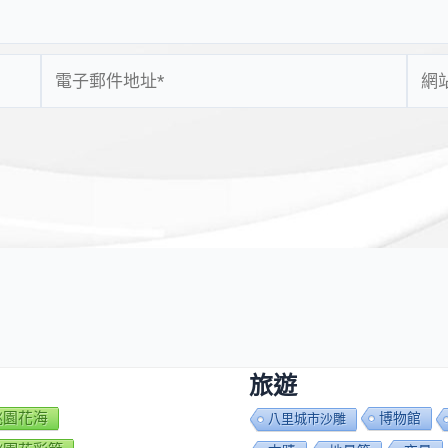
電
網
子
站
郵
網
件
址
地
址
*
旅遊
7桃園花海
博物館
八里城市沙雕