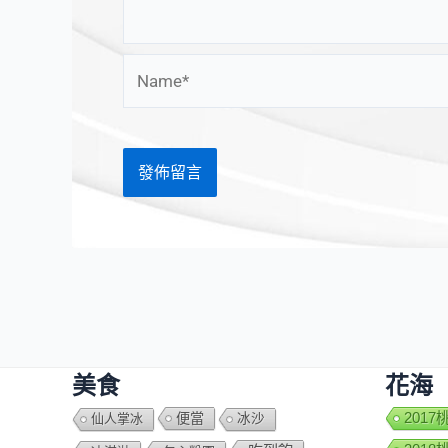
Name*
美食
花海
便當
201
仙人掌冰
冰沙