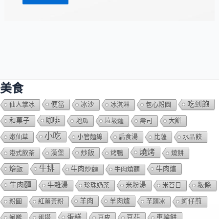
美食
吃到飽
便當
仙人掌冰
冰沙
冰淇淋
包心粉園
咖啡
和菓子
地瓜
垃圾麵
壽司
大餅
小吃
嫰仙草
小管麵線
扁食湯
比薩
水晶餃
燒烤
炒飯
港式飲茶
漢堡
烤鴨
燒餅
牛排
燴飯
牛肉爐
牛肉炒麵
牛肉熗麵
牛肉麵
牛雜湯
珍珠奶茶
米粉湯
米苔目
粄條
羊肉
羊肉爐
粉圓
紅薑黃粉
芋頭冰
蚵仔煎
蛋糕
蚵嗲
蛋塔
豆皮
豆花
車輪餅