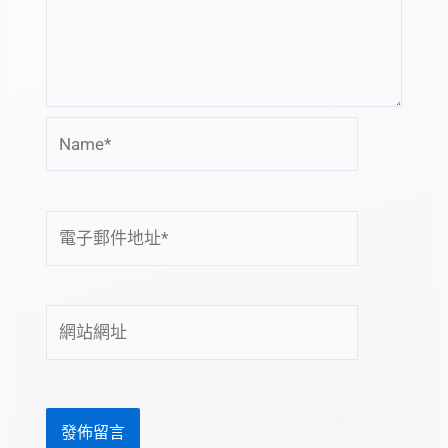
Name*
電
子
郵
件
網
地
站
址
網
*
址