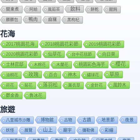
飲料
關東煮
阿給
風茹茶
餅乾
餛飩
鴨肉
髒髒包
麻糬
黑枸杞
花海
2018桃園花彩節
2017桃園花海
2019桃園花彩節
2020桃園花彩節
仙草花
向日葵
台中花毯節
櫻花
士林官邸
桃園彩色海芋
木棉花
木蘭花
玫瑰
草原
百合
神木
油桐花
繡球花
落羽松
風鈴木
荷花
菊花
薰衣草
金針花
鬱金香
魯冰花
旅遊
博物館
夜景
八里城市沙雕
古物
古蹟
地景節
山上
廟宇
彩繪
妖怪
展覽
彌勒佛