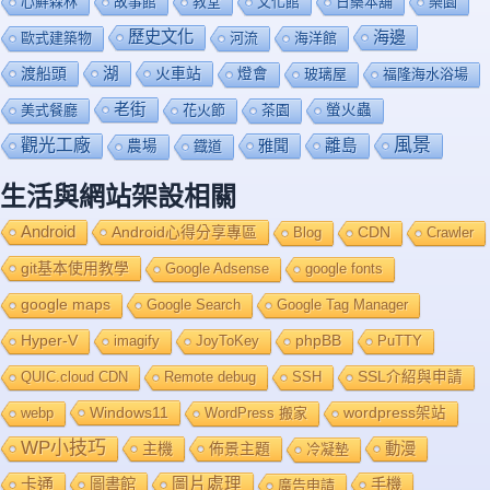
心鮮森林
故事館
教堂
文化館
日藥本舖
樂園
歷史文化
海邊
歐式建築物
河流
海洋館
渡船頭
湖
火車站
燈會
玻璃屋
福隆海水浴場
老街
美式餐廳
花火節
茶園
螢火蟲
風景
觀光工廠
雅聞
離島
農場
鐡道
生活與網站架設相關
Android
Android心得分享專區
Blog
CDN
Crawler
git基本使用教學
Google Adsense
google fonts
google maps
Google Search
Google Tag Manager
Hyper-V
imagify
JoyToKey
phpBB
PuTTY
QUIC.cloud CDN
Remote debug
SSH
SSL介紹與申請
Windows11
webp
WordPress 搬家
wordpress架站
WP小技巧
主機
佈景主題
動漫
冷凝墊
卡通
圖片處理
圖書館
手機
廣告申請