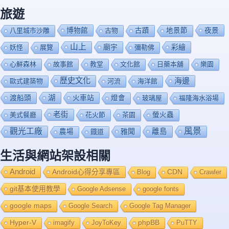
旅遊
博物館
夜景
八里城市沙雕
古物
古蹟
地景節
山上
廟宇
彩繪
妖怪
展覽
彌勒佛
心鮮森林
故事館
教堂
文化館
日藥本舖
樂園
歷史文化
海邊
歐式建築物
河流
海洋館
渡船頭
湖
火車站
燈會
玻璃屋
福隆海水浴場
老街
美式餐廳
花火節
茶園
螢火蟲
風景
觀光工廠
雅聞
離島
農場
鐡道
生活與網站架設相關
Android
Android心得分享專區
Blog
CDN
Crawler
git基本使用教學
Google Adsense
google fonts
google maps
Google Search
Google Tag Manager
Hyper-V
imagify
JoyToKey
phpBB
PuTTY