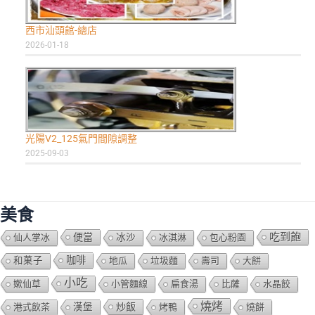
西市汕頭館-總店
2026-01-18
光陽V2_125氣門間隙調整
2025-09-03
美食
吃到飽
便當
仙人掌冰
冰沙
冰淇淋
包心粉園
咖啡
和菓子
地瓜
垃圾麵
壽司
大餅
小吃
嫰仙草
小管麵線
扁食湯
比薩
水晶餃
燒烤
炒飯
港式飲茶
漢堡
烤鴨
燒餅