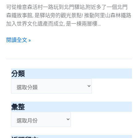
可從檜意森活村一路玩到北門驛站,附近多了一個北門
森鐵故事館, 是驛站旁的觀光景點! 推動阿里山森林鐵路
加入世界文化遺產而成立, 是一棟兩層樓…
北
閱讀全文 »
門
森
鐵
分類
故
事
分
館
類
彙整
彙
整