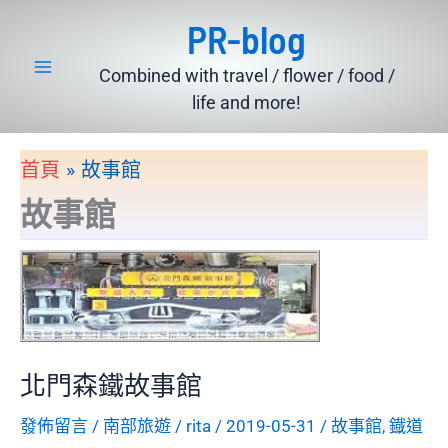
跳
PR-blog
至
主
Combined with travel / flower / food /
要
life and more!
內
容
首頁
故事館
故事館
北門森鐵故事館
發佈留言
/
南部旅遊
/
rita
/
2019-05-31
/
故事館
,
鐡道