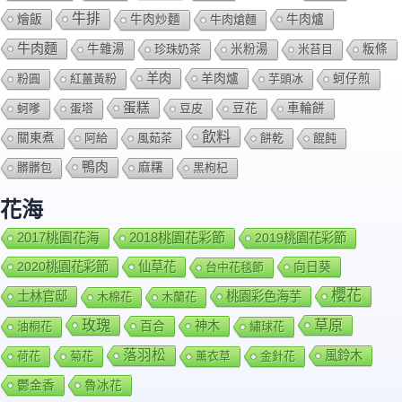
牛排
燴飯
牛肉爐
牛肉炒麵
牛肉熗麵
牛肉麵
牛雜湯
珍珠奶茶
米粉湯
米苔目
粄條
羊肉
羊肉爐
粉圓
紅薑黃粉
芋頭冰
蚵仔煎
蛋糕
蚵嗲
蛋塔
豆皮
豆花
車輪餅
飲料
關東煮
阿給
風茹茶
餅乾
餛飩
鴨肉
髒髒包
麻糬
黑枸杞
花海
2018桃園花彩節
2017桃園花海
2019桃園花彩節
2020桃園花彩節
仙草花
向日葵
台中花毯節
櫻花
士林官邸
桃園彩色海芋
木棉花
木蘭花
玫瑰
草原
百合
神木
油桐花
繡球花
落羽松
風鈴木
荷花
菊花
薰衣草
金針花
鬱金香
魯冰花