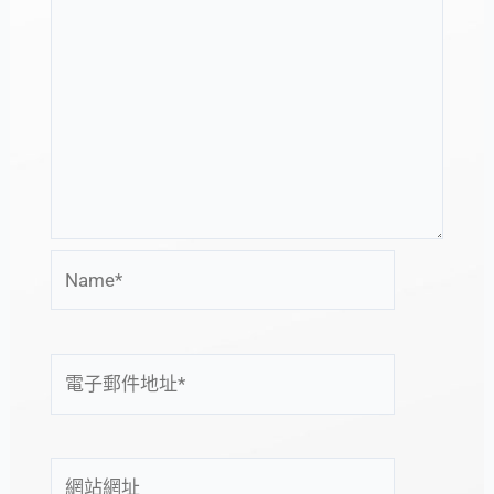
Name*
電
子
郵
件
網
地