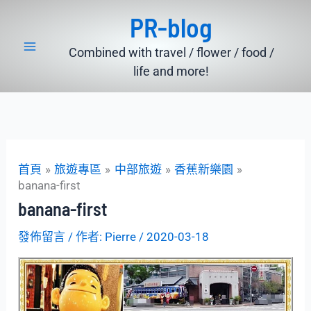
跳
PR-blog
至
主
Combined with travel / flower / food /
要
life and more!
內
容
首頁
旅遊專區
中部旅遊
香蕉新樂園
banana-first
banana-first
發佈留言
/ 作者:
Pierre
/
2020-03-18