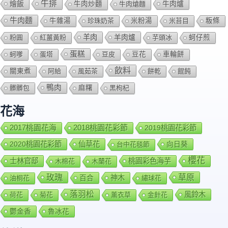
牛排
燴飯
牛肉爐
牛肉炒麵
牛肉熗麵
牛肉麵
牛雜湯
珍珠奶茶
米粉湯
米苔目
粄條
羊肉
羊肉爐
粉圓
紅薑黃粉
芋頭冰
蚵仔煎
蛋糕
蚵嗲
蛋塔
豆皮
豆花
車輪餅
飲料
關東煮
阿給
風茹茶
餅乾
餛飩
鴨肉
髒髒包
麻糬
黑枸杞
花海
2018桃園花彩節
2017桃園花海
2019桃園花彩節
2020桃園花彩節
仙草花
向日葵
台中花毯節
櫻花
士林官邸
桃園彩色海芋
木棉花
木蘭花
玫瑰
草原
百合
神木
油桐花
繡球花
落羽松
風鈴木
荷花
菊花
薰衣草
金針花
鬱金香
魯冰花