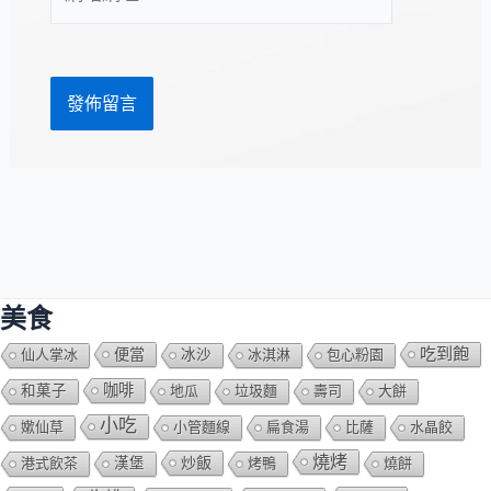
站
址
網
*
址
美食
吃到飽
便當
仙人掌冰
冰沙
冰淇淋
包心粉園
咖啡
和菓子
地瓜
垃圾麵
壽司
大餅
小吃
嫰仙草
小管麵線
扁食湯
比薩
水晶餃
燒烤
炒飯
港式飲茶
漢堡
烤鴨
燒餅