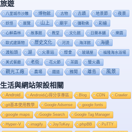
旅遊
博物館
夜景
八里城市沙雕
古物
古蹟
地景節
山上
廟宇
彩繪
妖怪
展覽
彌勒佛
心鮮森林
故事館
教堂
文化館
日藥本舖
樂園
歷史文化
海邊
歐式建築物
河流
海洋館
渡船頭
湖
火車站
燈會
玻璃屋
福隆海水浴場
老街
美式餐廳
花火節
茶園
螢火蟲
風景
觀光工廠
雅聞
離島
農場
鐡道
生活與網站架設相關
Android
Android心得分享專區
Blog
CDN
Crawler
git基本使用教學
Google Adsense
google fonts
google maps
Google Search
Google Tag Manager
Hyper-V
imagify
JoyToKey
phpBB
PuTTY