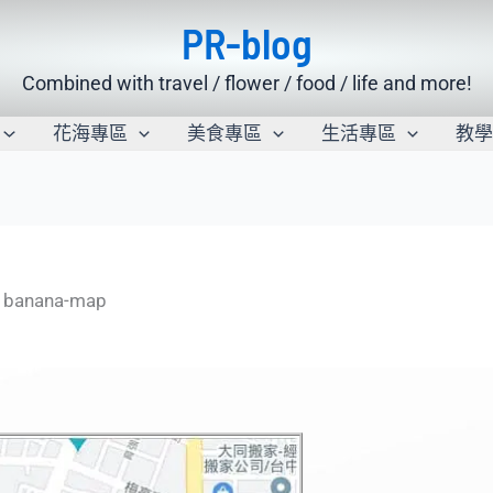
PR-blog
Combined with travel / flower / food / life and more!
花海專區
美食專區
生活專區
教
banana-map