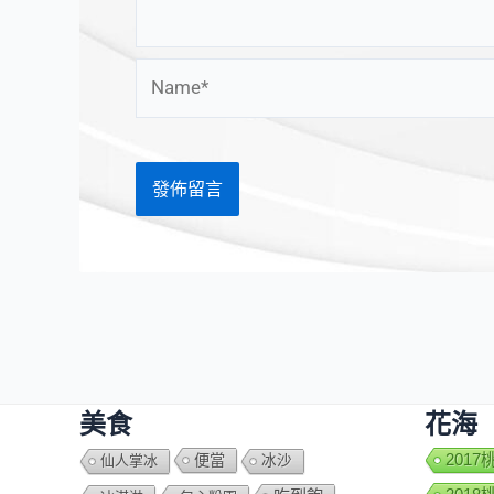
Name*
美食
花海
便當
201
仙人掌冰
冰沙