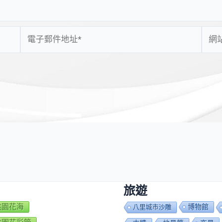
電
網
子
站
郵
網
件
址
地
址
*
旅遊
7桃園花海
博物館
八里城市沙雕