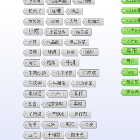
201
吃到飽
冰淇淋
包心粉園
201
咖啡
和菓子
地瓜
202
垃圾麵
壽司
大餅
嫰仙草
台中花
小吃
小管麵線
扁食湯
木棉花
比薩
水晶餃
港式飲茶
櫻花
燒烤
炒飯
漢堡
烤鴨
百合
牛排
燴飯
燒餅
荷花
牛肉爐
牛肉炒麵
牛肉熗麵
薰衣草
牛肉麵
牛雜湯
珍珠奶茶
鬱金香
米粉湯
米苔目
粄條
羊肉
粉圓
紅薑黃粉
羊肉爐
芋頭冰
蚵仔煎
蛋糕
蚵嗲
蛋塔
豆皮
豆花
車輪餅
關東煮