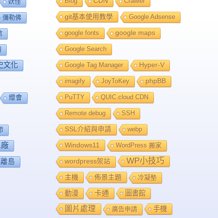
Blog
CDN
Crawler
妖怪
git基本使用教學
Google Adsense
彌勒佛
google fonts
google maps
館
Google Search
舖
史文化
Google Tag Manager
Hyper-V
imagify
JoyToKey
phpBB
PuTTY
QUIC.cloud CDN
燈會
Remote debug
SSH
SSL介紹與申請
webp
節
工廠
Windows11
WordPress 搬家
WP小技巧
離島
wordpress架站
主機
佈景主題
冷凝墊
卡通
動漫
圖書館
圖片處理
手機
廣告申請