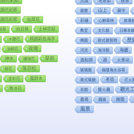
8桃園花彩節
夜景
古蹟
地景節
9桃園花彩節
山上
廟宇
展覽
0桃園花彩節
仙草花
彩繪
心鮮森林
故事
向日葵
士林官邸
毯節
教堂
文化館
日藥本
桃園彩色海芋
木蘭花
歷
樂園
歐式建築物
玫瑰
油桐花
海邊
河流
海洋館
草原
神木
繡球花
渡船頭
湖
火車站
落羽松
菊花
玻璃屋
福隆海水浴場
風鈴木
金針花
老街
美式餐廳
花火
魯冰花
觀光
茶園
螢火蟲
雅聞
農場
鐡道
風景