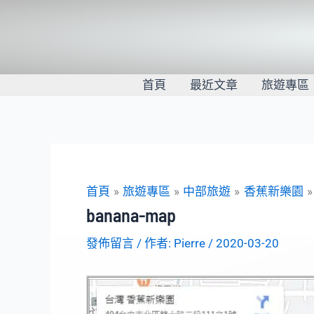
跳
至
主
要
內
首頁
最近文章
旅遊專區
容
首頁
旅遊專區
中部旅遊
香蕉新樂園
banana-map
發佈留言
/ 作者:
Pierre
/
2020-03-20