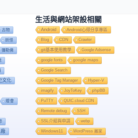
生活與網站架設相關
Android
Android心得分享專區
古物
Blog
CDN
Crawler
妖怪
git基本使用教學
Google Adsense
彌勒佛
google fonts
google maps
館
Google Search
舖
史文化
Google Tag Manager
Hyper-V
imagify
JoyToKey
phpBB
PuTTY
QUIC.cloud CDN
燈會
Remote debug
SSH
SSL介紹與申請
webp
節
工廠
Windows11
WordPress 搬家