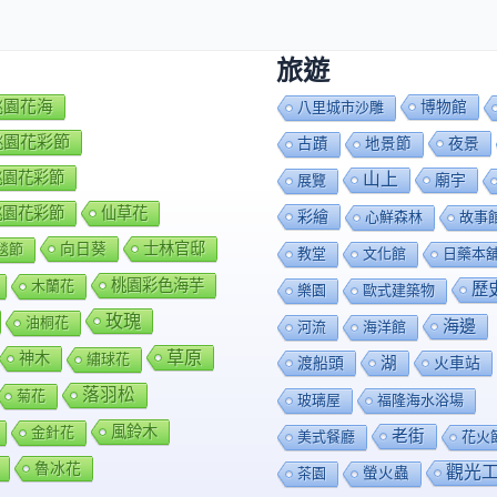
旅遊
7桃園花海
博物館
八里城市沙雕
8桃園花彩節
夜景
古蹟
地景節
9桃園花彩節
山上
廟宇
展覽
0桃園花彩節
仙草花
彩繪
心鮮森林
故事
向日葵
士林官邸
毯節
教堂
文化館
日藥本
桃園彩色海芋
木蘭花
歷
樂園
歐式建築物
玫瑰
油桐花
海邊
河流
海洋館
草原
神木
繡球花
渡船頭
湖
火車站
落羽松
菊花
玻璃屋
福隆海水浴場
風鈴木
金針花
老街
美式餐廳
花火
魯冰花
觀光
茶園
螢火蟲