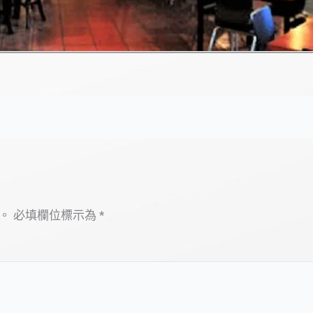
。
必填欄位標示為
*