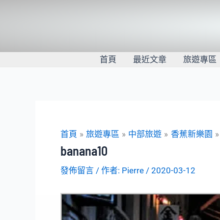
跳
至
主
要
內
首頁
最近文章
旅遊專區
容
首頁
旅遊專區
中部旅遊
香蕉新樂園
banana10
發佈留言
/ 作者:
Pierre
/
2020-03-12