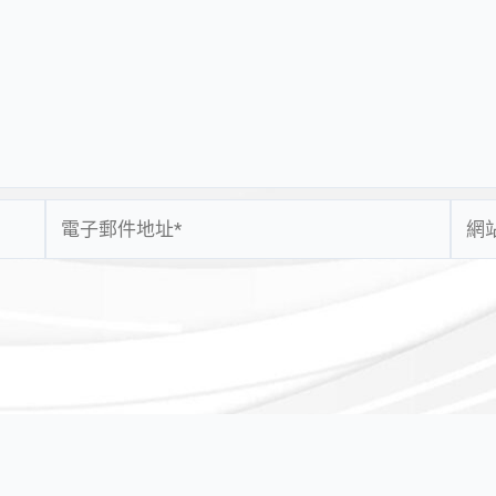
電
網
子
站
郵
網
件
址
地
址
*