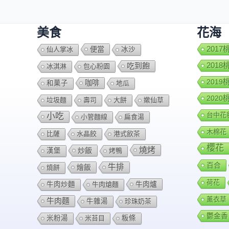
美食
花海
便當
201
仙人掌冰
冰沙
201
吃到飽
冰淇淋
包心粉園
201
咖啡
和菓子
地瓜
202
垃圾麵
壽司
大餅
嫰仙草
台中花
小吃
小管麵線
扁食湯
木棉花
比薩
水晶餃
港式飲茶
櫻花
燒烤
炒飯
漢堡
烤鴨
百合
牛排
燴飯
燒餅
荷花
牛肉爐
牛肉炒麵
牛肉熗麵
薰衣草
牛肉麵
牛雜湯
珍珠奶茶
鬱金香
米粉湯
米苔目
粄條