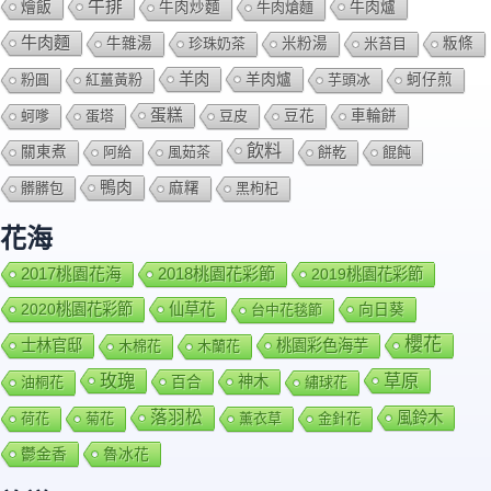
牛排
燴飯
牛肉爐
牛肉炒麵
牛肉熗麵
牛肉麵
牛雜湯
珍珠奶茶
米粉湯
米苔目
粄條
羊肉
羊肉爐
粉圓
紅薑黃粉
芋頭冰
蚵仔煎
蛋糕
蚵嗲
蛋塔
豆皮
豆花
車輪餅
飲料
關東煮
阿給
風茹茶
餅乾
餛飩
鴨肉
髒髒包
麻糬
黑枸杞
花海
2018桃園花彩節
2017桃園花海
2019桃園花彩節
2020桃園花彩節
仙草花
向日葵
台中花毯節
櫻花
士林官邸
桃園彩色海芋
木棉花
木蘭花
玫瑰
草原
百合
神木
油桐花
繡球花
落羽松
風鈴木
荷花
菊花
薰衣草
金針花
鬱金香
魯冰花