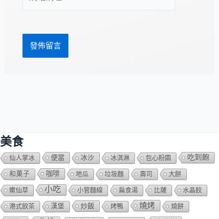
站
址
網
*
址
美食
吃到飽
便當
仙人掌冰
冰沙
冰淇淋
包心粉園
咖啡
和菓子
地瓜
垃圾麵
壽司
大餅
小吃
嫰仙草
小管麵線
扁食湯
比薩
水晶餃
燒烤
炒飯
港式飲茶
漢堡
烤鴨
燒餅