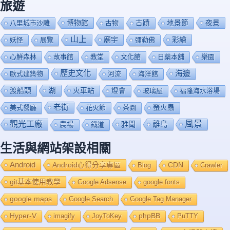
旅遊
博物館
夜景
八里城市沙雕
古物
古蹟
地景節
山上
廟宇
彩繪
妖怪
展覽
彌勒佛
心鮮森林
故事館
教堂
文化館
日藥本舖
樂園
歷史文化
海邊
歐式建築物
河流
海洋館
渡船頭
湖
火車站
燈會
玻璃屋
福隆海水浴場
老街
美式餐廳
花火節
茶園
螢火蟲
風景
觀光工廠
雅聞
離島
農場
鐡道
生活與網站架設相關
Android
Android心得分享專區
Blog
CDN
Crawler
git基本使用教學
Google Adsense
google fonts
google maps
Google Search
Google Tag Manager
Hyper-V
imagify
JoyToKey
phpBB
PuTTY