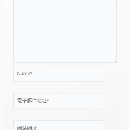
Name*
電
子
郵
件
網
地