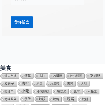
站
址
網
*
址
美食
吃到飽
便當
仙人掌冰
冰沙
冰淇淋
包心粉園
咖啡
和菓子
地瓜
垃圾麵
壽司
大餅
小吃
嫰仙草
小管麵線
扁食湯
比薩
水晶餃
燒烤
炒飯
港式飲茶
漢堡
烤鴨
燒餅