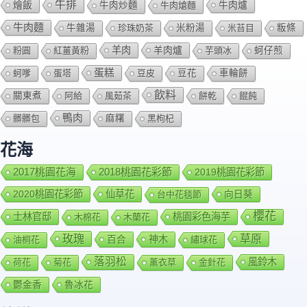
牛排
燴飯
牛肉爐
牛肉炒麵
牛肉熗麵
牛肉麵
牛雜湯
珍珠奶茶
米粉湯
米苔目
粄條
羊肉
羊肉爐
粉圓
紅薑黃粉
芋頭冰
蚵仔煎
蛋糕
蚵嗲
蛋塔
豆皮
豆花
車輪餅
飲料
關東煮
阿給
風茹茶
餅乾
餛飩
鴨肉
髒髒包
麻糬
黑枸杞
花海
2018桃園花彩節
2017桃園花海
2019桃園花彩節
2020桃園花彩節
仙草花
向日葵
台中花毯節
櫻花
士林官邸
桃園彩色海芋
木棉花
木蘭花
玫瑰
草原
百合
神木
油桐花
繡球花
落羽松
風鈴木
荷花
菊花
薰衣草
金針花
鬱金香
魯冰花