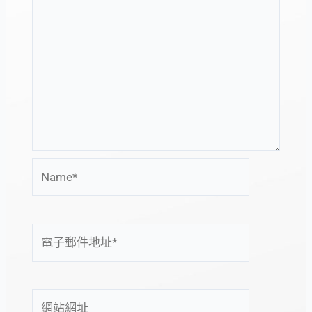
Name*
電
子
郵
件
網
地