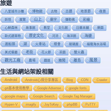
旅遊
博物館
夜景
八里城市沙雕
古物
古蹟
地景節
山上
廟宇
彩繪
妖怪
展覽
彌勒佛
心鮮森林
故事館
教堂
文化館
日藥本舖
樂園
歷史文化
海邊
歐式建築物
河流
海洋館
渡船頭
湖
火車站
燈會
玻璃屋
福隆海水浴場
老街
美式餐廳
花火節
茶園
螢火蟲
風景
觀光工廠
雅聞
離島
農場
鐡道
生活與網站架設相關
Android
Android心得分享專區
Blog
CDN
Crawler
git基本使用教學
Google Adsense
google fonts
google maps
Google Search
Google Tag Manager
Hyper-V
imagify
JoyToKey
phpBB
PuTTY