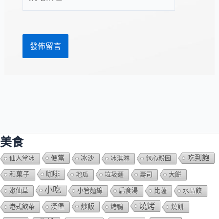
站
址
網
*
址
美食
吃到飽
便當
仙人掌冰
冰沙
冰淇淋
包心粉園
咖啡
和菓子
地瓜
垃圾麵
壽司
大餅
小吃
嫰仙草
小管麵線
扁食湯
比薩
水晶餃
燒烤
炒飯
港式飲茶
漢堡
烤鴨
燒餅