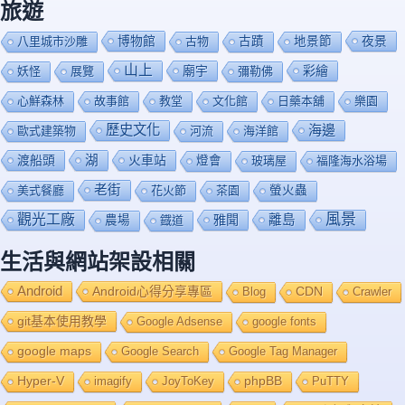
旅遊
博物館
夜景
八里城市沙雕
古物
古蹟
地景節
山上
廟宇
彩繪
妖怪
展覽
彌勒佛
心鮮森林
故事館
教堂
文化館
日藥本舖
樂園
歷史文化
海邊
歐式建築物
河流
海洋館
渡船頭
湖
火車站
燈會
玻璃屋
福隆海水浴場
老街
美式餐廳
花火節
茶園
螢火蟲
風景
觀光工廠
雅聞
離島
農場
鐡道
生活與網站架設相關
Android
Android心得分享專區
Blog
CDN
Crawler
git基本使用教學
Google Adsense
google fonts
google maps
Google Search
Google Tag Manager
Hyper-V
imagify
JoyToKey
phpBB
PuTTY