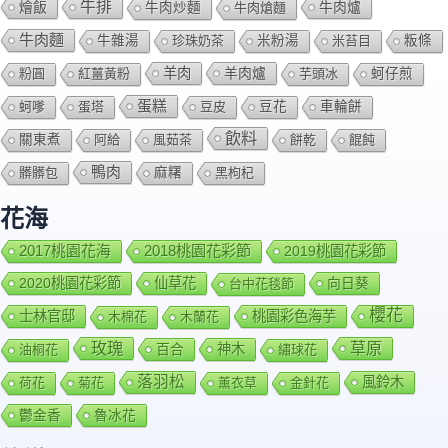
牛排
燴飯
牛肉爐
牛肉炒麵
牛肉熗麵
牛肉麵
牛雜湯
珍珠奶茶
米粉湯
米苔目
粄條
羊肉
羊肉爐
粉圓
紅薑黃粉
芋頭冰
蚵仔煎
蛋糕
蚵嗲
蛋塔
豆皮
豆花
車輪餅
飲料
關東煮
阿給
風茹茶
餅乾
餛飩
鴨肉
髒髒包
麻糬
黑枸杞
花海
2018桃園花彩節
2017桃園花海
2019桃園花彩節
2020桃園花彩節
仙草花
向日葵
台中花毯節
櫻花
士林官邸
桃園彩色海芋
木棉花
木蘭花
玫瑰
草原
百合
神木
油桐花
繡球花
落羽松
風鈴木
荷花
菊花
薰衣草
金針花
鬱金香
魯冰花