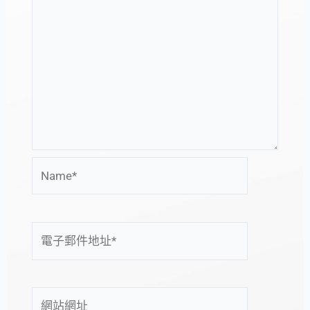
Name*
電
子
郵
件
網
地