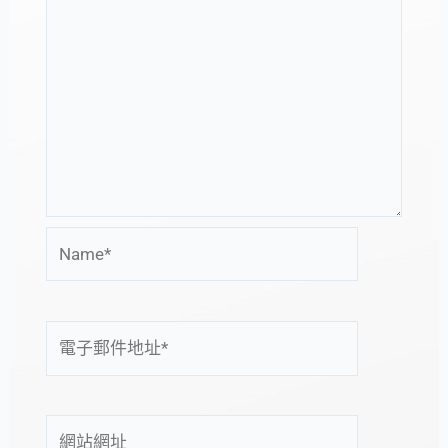
Name*
電
子
郵
件
網
地