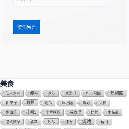
站
址
網
*
址
美食
吃到飽
便當
仙人掌冰
冰沙
冰淇淋
包心粉園
咖啡
和菓子
地瓜
垃圾麵
壽司
大餅
小吃
嫰仙草
小管麵線
扁食湯
比薩
水晶餃
燒烤
炒飯
港式飲茶
漢堡
烤鴨
燒餅