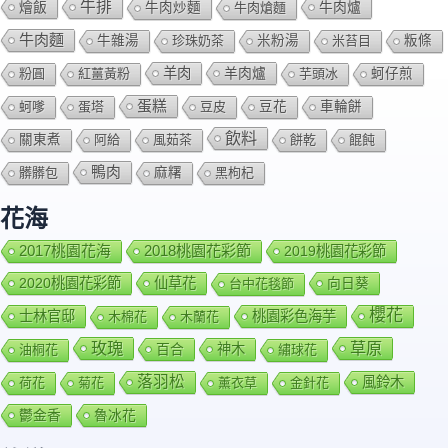
牛排
燴飯
牛肉爐
牛肉炒麵
牛肉熗麵
牛肉麵
牛雜湯
珍珠奶茶
米粉湯
米苔目
粄條
羊肉
羊肉爐
粉圓
紅薑黃粉
芋頭冰
蚵仔煎
蛋糕
蚵嗲
蛋塔
豆皮
豆花
車輪餅
飲料
關東煮
阿給
風茹茶
餅乾
餛飩
鴨肉
髒髒包
麻糬
黑枸杞
花海
2018桃園花彩節
2017桃園花海
2019桃園花彩節
2020桃園花彩節
仙草花
向日葵
台中花毯節
櫻花
士林官邸
桃園彩色海芋
木棉花
木蘭花
玫瑰
草原
百合
神木
油桐花
繡球花
落羽松
風鈴木
荷花
菊花
薰衣草
金針花
鬱金香
魯冰花