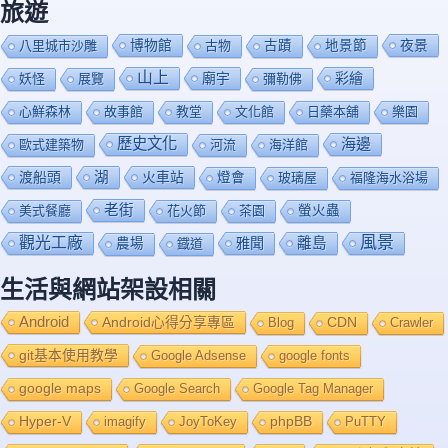
旅遊
博物館
夜景
八里城市沙雕
古物
古蹟
地景節
山上
廟宇
彩繪
妖怪
展覽
彌勒佛
心鮮森林
故事館
教堂
文化館
日藥本舖
樂園
歷史文化
海邊
歐式建築物
河流
海洋館
渡船頭
湖
火車站
燈會
玻璃屋
福隆海水浴場
老街
美式餐廳
花火節
茶園
螢火蟲
風景
觀光工廠
雅聞
離島
農場
鐡道
生活與網站架設相關
Android
Android心得分享專區
Blog
CDN
Crawler
git基本使用教學
Google Adsense
google fonts
google maps
Google Search
Google Tag Manager
Hyper-V
imagify
JoyToKey
phpBB
PuTTY