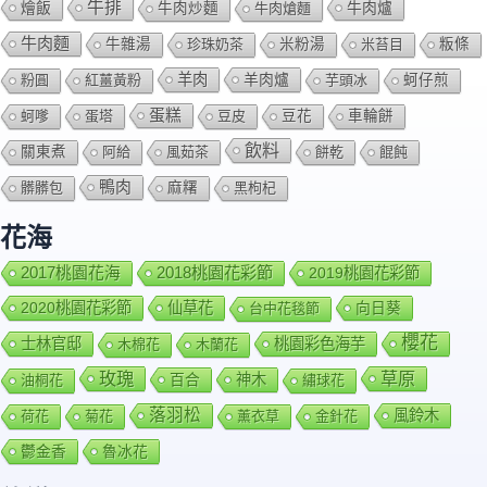
牛排
燴飯
牛肉爐
牛肉炒麵
牛肉熗麵
牛肉麵
牛雜湯
珍珠奶茶
米粉湯
米苔目
粄條
羊肉
羊肉爐
粉圓
紅薑黃粉
芋頭冰
蚵仔煎
蛋糕
蚵嗲
蛋塔
豆皮
豆花
車輪餅
飲料
關東煮
阿給
風茹茶
餅乾
餛飩
鴨肉
髒髒包
麻糬
黑枸杞
花海
2018桃園花彩節
2017桃園花海
2019桃園花彩節
2020桃園花彩節
仙草花
向日葵
台中花毯節
櫻花
士林官邸
桃園彩色海芋
木棉花
木蘭花
玫瑰
草原
百合
神木
油桐花
繡球花
落羽松
風鈴木
荷花
菊花
薰衣草
金針花
鬱金香
魯冰花