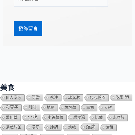
站
址
網
*
址
美食
吃到飽
便當
仙人掌冰
冰沙
冰淇淋
包心粉園
咖啡
和菓子
地瓜
垃圾麵
壽司
大餅
小吃
嫰仙草
小管麵線
扁食湯
比薩
水晶餃
燒烤
炒飯
港式飲茶
漢堡
烤鴨
燒餅