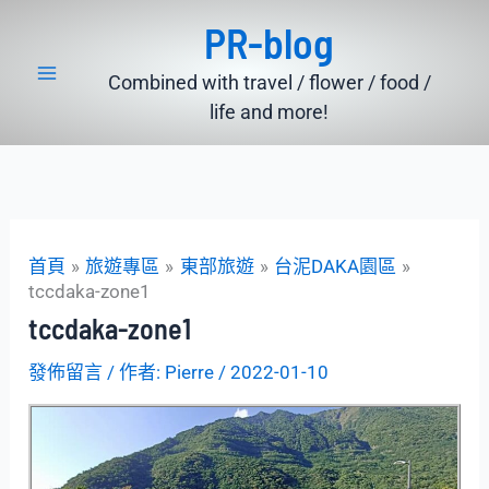
跳
PR-blog
至
主
Combined with travel / flower / food /
要
life and more!
內
容
首頁
旅遊專區
東部旅遊
台泥DAKA園區
tccdaka-zone1
tccdaka-zone1
發佈留言
/ 作者:
Pierre
/
2022-01-10