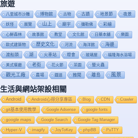
旅遊
博物館
夜景
八里城市沙雕
古物
古蹟
地景節
山上
廟宇
彩繪
妖怪
展覽
彌勒佛
心鮮森林
故事館
教堂
文化館
日藥本舖
樂園
歷史文化
海邊
歐式建築物
河流
海洋館
渡船頭
湖
火車站
燈會
玻璃屋
福隆海水浴場
老街
美式餐廳
花火節
茶園
螢火蟲
風景
觀光工廠
雅聞
離島
農場
鐡道
生活與網站架設相關
Android
Android心得分享專區
Blog
CDN
Crawler
git基本使用教學
Google Adsense
google fonts
google maps
Google Search
Google Tag Manager
Hyper-V
imagify
JoyToKey
phpBB
PuTTY