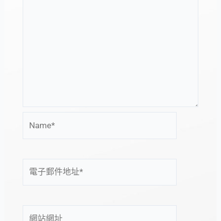
Name*
電
子
郵
件
網
地