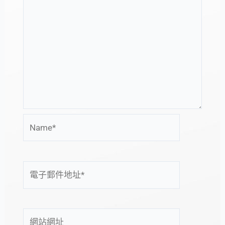
Name*
電
子
郵
件
網
地