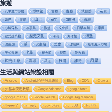
旅遊
博物館
夜景
八里城市沙雕
古物
古蹟
地景節
山上
廟宇
彩繪
妖怪
展覽
彌勒佛
心鮮森林
故事館
教堂
文化館
日藥本舖
樂園
歷史文化
海邊
歐式建築物
河流
海洋館
渡船頭
湖
火車站
燈會
玻璃屋
福隆海水浴場
老街
美式餐廳
花火節
茶園
螢火蟲
風景
觀光工廠
雅聞
離島
農場
鐡道
生活與網站架設相關
Android
Android心得分享專區
Blog
CDN
Crawler
git基本使用教學
Google Adsense
google fonts
google maps
Google Search
Google Tag Manager
Hyper-V
imagify
JoyToKey
phpBB
PuTTY