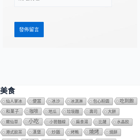
站
址
網
*
址
美食
吃到飽
便當
仙人掌冰
冰沙
冰淇淋
包心粉園
咖啡
和菓子
地瓜
垃圾麵
壽司
大餅
小吃
嫰仙草
小管麵線
扁食湯
比薩
水晶餃
燒烤
炒飯
港式飲茶
漢堡
烤鴨
燒餅