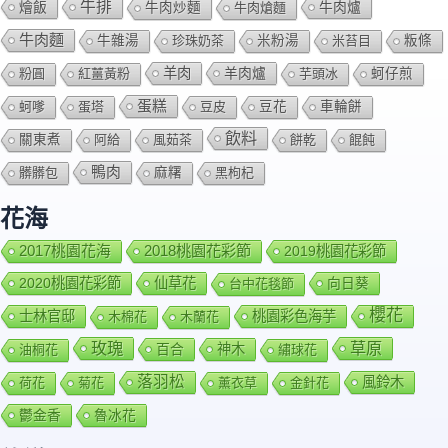
牛排
燴飯
牛肉爐
牛肉炒麵
牛肉熗麵
牛肉麵
牛雜湯
珍珠奶茶
米粉湯
米苔目
粄條
羊肉
羊肉爐
粉圓
紅薑黃粉
芋頭冰
蚵仔煎
蛋糕
蚵嗲
蛋塔
豆皮
豆花
車輪餅
飲料
關東煮
阿給
風茹茶
餅乾
餛飩
鴨肉
髒髒包
麻糬
黑枸杞
花海
2018桃園花彩節
2017桃園花海
2019桃園花彩節
2020桃園花彩節
仙草花
向日葵
台中花毯節
櫻花
士林官邸
桃園彩色海芋
木棉花
木蘭花
玫瑰
草原
百合
神木
油桐花
繡球花
落羽松
風鈴木
荷花
菊花
薰衣草
金針花
鬱金香
魯冰花