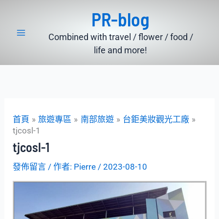
跳
PR-blog
至
主
Combined with travel / flower / food /
要
life and more!
內
容
首頁
旅遊專區
南部旅遊
台鉅美妝觀光工廠
tjcosl-1
tjcosl-1
發佈留言
/ 作者:
Pierre
/
2023-08-10