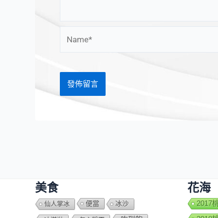
Name*
美食
花海
便當
201
仙人掌冰
冰沙