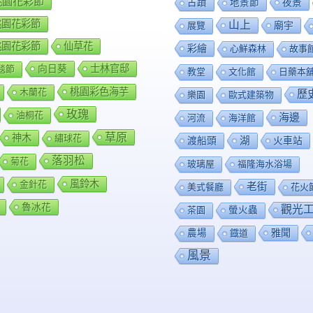
8桃園花彩節
夜景
古蹟
地景節
9桃園花彩節
山上
廟宇
展覽
0桃園花彩節
仙草花
彩繪
心鮮森林
故事
向日葵
士林官邸
毯節
教堂
文化館
日藥本
桃園彩色海芋
木蘭花
歷
樂園
歐式建築物
玫瑰
油桐花
海邊
河流
海洋館
草原
神木
繡球花
渡船頭
湖
火車站
落羽松
菊花
玻璃屋
福隆海水浴場
風鈴木
金針花
老街
美式餐廳
花火
魯冰花
觀光
茶園
螢火蟲
雅聞
農場
鐡道
風景