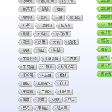
201
吃到飽
冰淇淋
包心粉園
201
咖啡
和菓子
地瓜
202
垃圾麵
壽司
大餅
嫰仙草
台中花
小吃
小管麵線
扁食湯
木棉花
比薩
水晶餃
港式飲茶
櫻花
燒烤
炒飯
漢堡
烤鴨
百合
牛排
燴飯
燒餅
荷花
牛肉爐
牛肉炒麵
牛肉熗麵
薰衣草
牛肉麵
牛雜湯
珍珠奶茶
鬱金香
米粉湯
米苔目
粄條
羊肉
粉圓
紅薑黃粉
羊肉爐
芋頭冰
蚵仔煎
蛋糕
蚵嗲
蛋塔
豆皮
豆花
車輪餅
關東煮