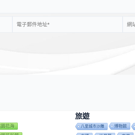
電
網
子
站
郵
網
件
址
地
址
*
旅遊
7桃園花海
博物館
八里城市沙雕