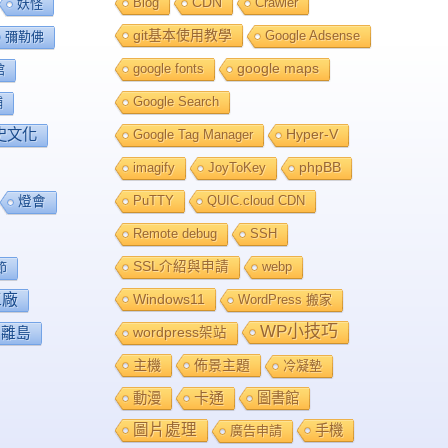
Blog
CDN
Crawler
妖怪
git基本使用教學
Google Adsense
彌勒佛
google fonts
google maps
館
Google Search
舖
史文化
Google Tag Manager
Hyper-V
imagify
JoyToKey
phpBB
PuTTY
QUIC.cloud CDN
燈會
Remote debug
SSH
SSL介紹與申請
webp
節
工廠
Windows11
WordPress 搬家
WP小技巧
離島
wordpress架站
主機
佈景主題
冷凝墊
卡通
動漫
圖書館
圖片處理
手機
廣告申請