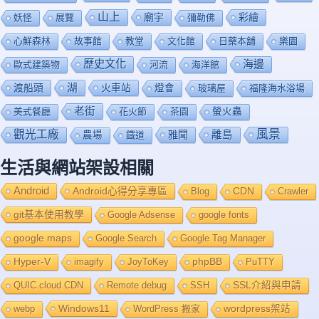
山上
廟宇
彩繪
妖怪
展覽
彌勒佛
心鮮森林
故事館
教堂
文化館
日藥本舖
樂園
歷史文化
海邊
歐式建築物
河流
海洋館
渡船頭
湖
火車站
燈會
玻璃屋
福隆海水浴場
老街
美式餐廳
花火節
茶園
螢火蟲
風景
觀光工廠
雅聞
離島
農場
鐡道
生活與網站架設相關
Android
Android心得分享專區
Blog
CDN
Crawler
git基本使用教學
Google Adsense
google fonts
google maps
Google Search
Google Tag Manager
Hyper-V
imagify
JoyToKey
phpBB
PuTTY
QUIC.cloud CDN
Remote debug
SSH
SSL介紹與申請
Windows11
webp
WordPress 搬家
wordpress架站