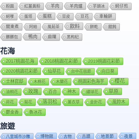
羊肉
羊肉爐
粉圓
紅薑黃粉
芋頭冰
蚵仔煎
蛋糕
蚵嗲
蛋塔
豆皮
豆花
車輪餅
飲料
關東煮
阿給
風茹茶
餅乾
餛飩
鴨肉
髒髒包
麻糬
黑枸杞
花海
2018桃園花彩節
2017桃園花海
2019桃園花彩節
2020桃園花彩節
仙草花
向日葵
台中花毯節
櫻花
士林官邸
桃園彩色海芋
木棉花
木蘭花
玫瑰
草原
百合
神木
油桐花
繡球花
落羽松
風鈴木
荷花
菊花
薰衣草
金針花
鬱金香
魯冰花
旅遊
博物館
夜景
八里城市沙雕
古物
古蹟
地景節