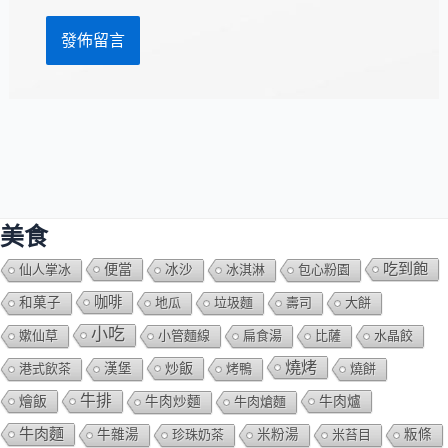
址
美食
吃到飽
便當
仙人掌冰
冰沙
冰淇淋
包心粉園
咖啡
和菓子
地瓜
垃圾麵
壽司
大餅
小吃
嫰仙草
小管麵線
扁食湯
比薩
水晶餃
燒烤
炒飯
港式飲茶
漢堡
烤鴨
燒餅
牛排
燴飯
牛肉爐
牛肉炒麵
牛肉熗麵
牛肉麵
牛雜湯
珍珠奶茶
米粉湯
米苔目
粄條