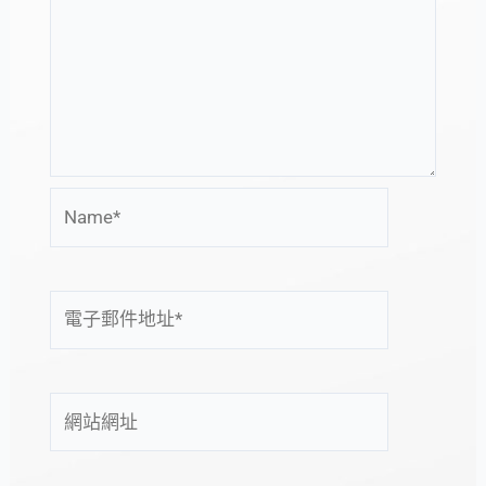
Name*
電
子
郵
件
網
地
站
址
網
*