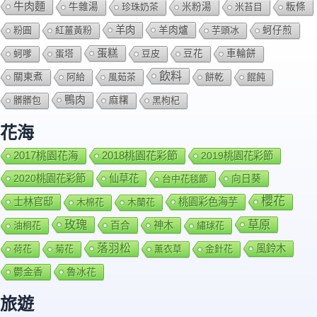
牛肉麵
牛雜湯
珍珠奶茶
米粉湯
米苔目
粄條
羊肉
羊肉爐
粉圓
紅薑黃粉
芋頭冰
蚵仔煎
蛋糕
蚵嗲
蛋塔
豆皮
豆花
車輪餅
飲料
關東煮
阿給
風茹茶
餅乾
餛飩
鴨肉
髒髒包
麻糬
黑枸杞
花海
2018桃園花彩節
2017桃園花海
2019桃園花彩節
2020桃園花彩節
仙草花
向日葵
台中花毯節
櫻花
士林官邸
桃園彩色海芋
木棉花
木蘭花
玫瑰
草原
百合
神木
油桐花
繡球花
落羽松
風鈴木
荷花
菊花
薰衣草
金針花
鬱金香
魯冰花
旅遊