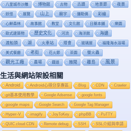
博物館
夜景
八里城市沙雕
古物
古蹟
地景節
山上
廟宇
彩繪
妖怪
展覽
彌勒佛
心鮮森林
故事館
教堂
文化館
日藥本舖
樂園
歷史文化
海邊
歐式建築物
河流
海洋館
渡船頭
湖
火車站
燈會
玻璃屋
福隆海水浴場
老街
美式餐廳
花火節
茶園
螢火蟲
風景
觀光工廠
雅聞
離島
農場
鐡道
生活與網站架設相關
Android
Android心得分享專區
Blog
CDN
Crawler
git基本使用教學
Google Adsense
google fonts
google maps
Google Search
Google Tag Manager
Hyper-V
imagify
JoyToKey
phpBB
PuTTY
QUIC.cloud CDN
Remote debug
SSH
SSL介紹與申請