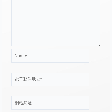
Name*
電
子
郵
件
網
地
站
址