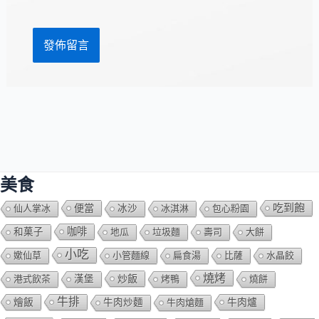
網
*
址
美食
吃到飽
便當
仙人掌冰
冰沙
冰淇淋
包心粉園
咖啡
和菓子
地瓜
垃圾麵
壽司
大餅
小吃
嫰仙草
小管麵線
扁食湯
比薩
水晶餃
燒烤
炒飯
港式飲茶
漢堡
烤鴨
燒餅
牛排
燴飯
牛肉爐
牛肉炒麵
牛肉熗麵