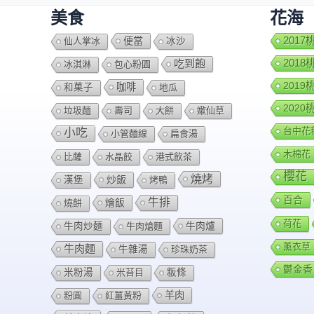
美食
花海
便當
201
仙人掌冰
冰沙
201
吃到飽
冰淇淋
包心粉園
201
咖啡
和菓子
地瓜
202
垃圾麵
壽司
大餅
嫰仙草
台中花
小吃
小管麵線
扁食湯
木棉花
比薩
水晶餃
港式飲茶
櫻花
燒烤
炒飯
漢堡
烤鴨
百合
牛排
燴飯
燒餅
荷花
牛肉爐
牛肉炒麵
牛肉熗麵
薰衣草
牛肉麵
牛雜湯
珍珠奶茶
鬱金香
米粉湯
米苔目
粄條
羊肉
粉圓
紅薑黃粉