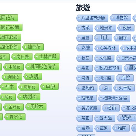
旅遊
7桃園花海
博物館
八里城市沙雕
8桃園花彩節
夜景
古蹟
地景節
9桃園花彩節
山上
廟宇
展覽
0桃園花彩節
仙草花
彩繪
心鮮森林
故事
向日葵
士林官邸
毯節
教堂
文化館
日藥本
桃園彩色海芋
木蘭花
歷
樂園
歐式建築物
玫瑰
油桐花
海邊
河流
海洋館
草原
神木
繡球花
渡船頭
湖
火車站
落羽松
菊花
玻璃屋
福隆海水浴場
風鈴木
金針花
老街
美式餐廳
花火
魯冰花
觀光
茶園
螢火蟲
雅聞
農場
鐡道