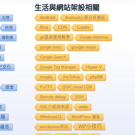
生活與網站架設相關
Android
Android心得分享專區
古物
Blog
CDN
Crawler
妖怪
git基本使用教學
Google Adsense
彌勒佛
google fonts
google maps
館
Google Search
舖
史文化
Google Tag Manager
Hyper-V
imagify
JoyToKey
phpBB
PuTTY
QUIC.cloud CDN
燈會
Remote debug
SSH
SSL介紹與申請
webp
節
工廠
Windows11
WordPress 搬家
WP小技巧
離島
wordpress架站