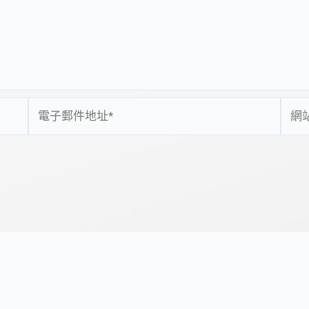
電
網
子
站
郵
網
件
址
地
址
*