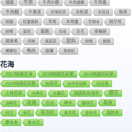
牛排
燴飯
牛肉爐
牛肉炒麵
牛肉熗麵
牛肉麵
牛雜湯
珍珠奶茶
米粉湯
米苔目
粄條
羊肉
羊肉爐
粉圓
紅薑黃粉
芋頭冰
蚵仔煎
蛋糕
蚵嗲
蛋塔
豆皮
豆花
車輪餅
飲料
關東煮
阿給
風茹茶
餅乾
餛飩
鴨肉
髒髒包
麻糬
黑枸杞
花海
2018桃園花彩節
2017桃園花海
2019桃園花彩節
2020桃園花彩節
仙草花
向日葵
台中花毯節
櫻花
士林官邸
桃園彩色海芋
木棉花
木蘭花
玫瑰
草原
百合
神木
油桐花
繡球花
落羽松
風鈴木
荷花
菊花
薰衣草
金針花
鬱金香
魯冰花