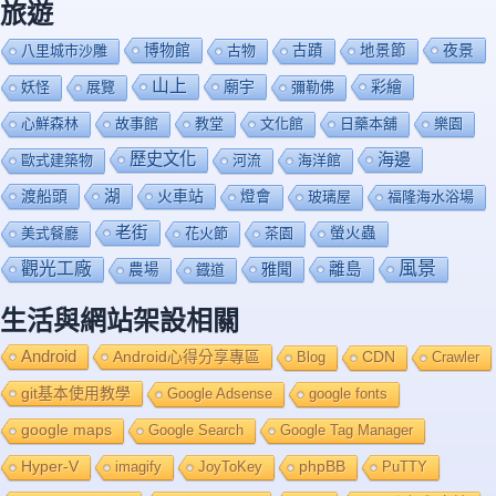
旅遊
博物館
夜景
八里城市沙雕
古物
古蹟
地景節
山上
廟宇
彩繪
妖怪
展覽
彌勒佛
心鮮森林
故事館
教堂
文化館
日藥本舖
樂園
歷史文化
海邊
歐式建築物
河流
海洋館
渡船頭
湖
火車站
燈會
玻璃屋
福隆海水浴場
老街
美式餐廳
花火節
茶園
螢火蟲
風景
觀光工廠
雅聞
離島
農場
鐡道
生活與網站架設相關
Android
Android心得分享專區
Blog
CDN
Crawler
git基本使用教學
Google Adsense
google fonts
google maps
Google Search
Google Tag Manager
Hyper-V
imagify
JoyToKey
phpBB
PuTTY