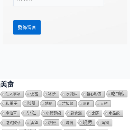
站
址
網
*
址
美食
吃到飽
便當
仙人掌冰
冰沙
冰淇淋
包心粉園
咖啡
和菓子
地瓜
垃圾麵
壽司
大餅
小吃
嫰仙草
小管麵線
扁食湯
比薩
水晶餃
燒烤
炒飯
港式飲茶
漢堡
烤鴨
燒餅