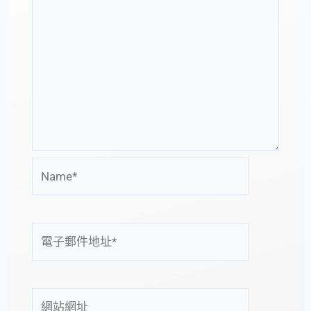
Name*
電
子
郵
件
網
地