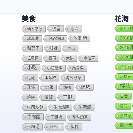
美食
花海
便當
201
仙人掌冰
冰沙
201
吃到飽
冰淇淋
包心粉園
201
咖啡
和菓子
地瓜
202
垃圾麵
壽司
大餅
嫰仙草
台中花
小吃
小管麵線
扁食湯
木棉花
比薩
水晶餃
港式飲茶
櫻花
燒烤
炒飯
漢堡
烤鴨
百合
牛排
燴飯
燒餅
荷花
牛肉爐
牛肉炒麵
牛肉熗麵
薰衣草
牛肉麵
牛雜湯
珍珠奶茶
鬱金香
米粉湯
米苔目
粄條