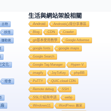
生活與網站架設相關
Android
Android心得分享專區
古物
Blog
CDN
Crawler
妖怪
git基本使用教學
Google Adsense
彌勒佛
google fonts
google maps
館
Google Search
舖
史文化
Google Tag Manager
Hyper-V
imagify
JoyToKey
phpBB
PuTTY
QUIC.cloud CDN
燈會
Remote debug
SSH
SSL介紹與申請
webp
節
工廠
Windows11
WordPress 搬家