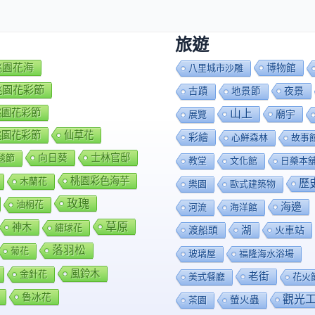
旅遊
7桃園花海
博物館
八里城市沙雕
8桃園花彩節
夜景
古蹟
地景節
9桃園花彩節
山上
廟宇
展覽
0桃園花彩節
仙草花
彩繪
心鮮森林
故事
向日葵
士林官邸
毯節
教堂
文化館
日藥本
桃園彩色海芋
木蘭花
歷
樂園
歐式建築物
玫瑰
油桐花
海邊
河流
海洋館
草原
神木
繡球花
渡船頭
湖
火車站
落羽松
菊花
玻璃屋
福隆海水浴場
風鈴木
金針花
老街
美式餐廳
花火
魯冰花
觀光
茶園
螢火蟲