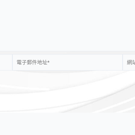
電
網
子
站
郵
網
件
址
地
址
*