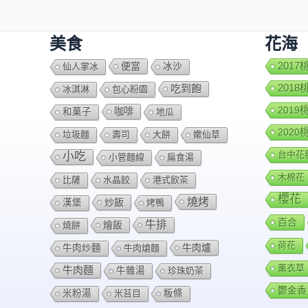
美食
花海
便當
201
仙人掌冰
冰沙
201
吃到飽
冰淇淋
包心粉園
201
咖啡
和菓子
地瓜
202
垃圾麵
壽司
大餅
嫰仙草
台中花
小吃
小管麵線
扁食湯
木棉花
比薩
水晶餃
港式飲茶
櫻花
燒烤
炒飯
漢堡
烤鴨
百合
牛排
燴飯
燒餅
荷花
牛肉爐
牛肉炒麵
牛肉熗麵
薰衣草
牛肉麵
牛雜湯
珍珠奶茶
鬱金香
米粉湯
米苔目
粄條