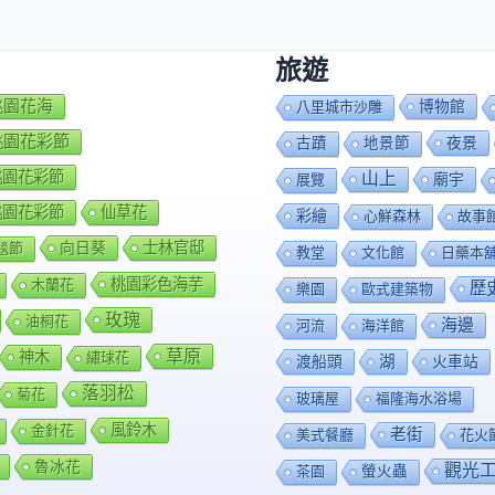
旅遊
7桃園花海
博物館
八里城市沙雕
8桃園花彩節
夜景
古蹟
地景節
9桃園花彩節
山上
廟宇
展覽
0桃園花彩節
仙草花
彩繪
心鮮森林
故事
向日葵
士林官邸
毯節
教堂
文化館
日藥本
桃園彩色海芋
木蘭花
歷
樂園
歐式建築物
玫瑰
油桐花
海邊
河流
海洋館
草原
神木
繡球花
渡船頭
湖
火車站
落羽松
菊花
玻璃屋
福隆海水浴場
風鈴木
金針花
老街
美式餐廳
花火
魯冰花
觀光
茶園
螢火蟲