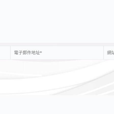
電
網
子
站
郵
網
件
址
地
址
*