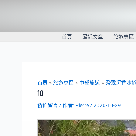
跳
至
主
要
內
首頁
最近文章
旅遊專區
容
首頁
旅遊專區
中部旅遊
澄霖沉香味
10
發佈留言
/ 作者:
Pierre
/
2020-10-29