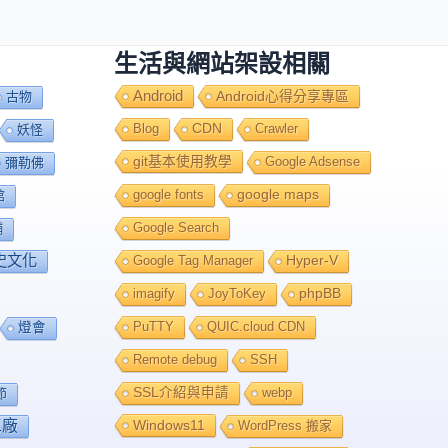
生活與網站架設相關
Android
Android心得分享專區
古物
Blog
CDN
Crawler
妖怪
git基本使用教學
Google Adsense
彌勒佛
google fonts
google maps
館
Google Search
舖
史文化
Google Tag Manager
Hyper-V
imagify
JoyToKey
phpBB
PuTTY
QUIC.cloud CDN
燈會
Remote debug
SSH
SSL介紹與申請
webp
節
工廠
Windows11
WordPress 搬家