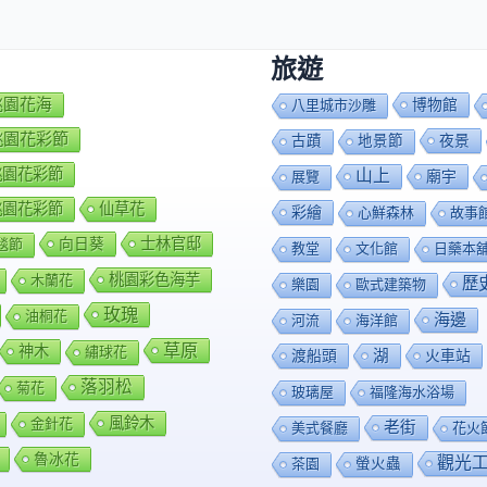
旅遊
7桃園花海
博物館
八里城市沙雕
8桃園花彩節
夜景
古蹟
地景節
9桃園花彩節
山上
廟宇
展覽
0桃園花彩節
仙草花
彩繪
心鮮森林
故事
向日葵
士林官邸
毯節
教堂
文化館
日藥本
桃園彩色海芋
木蘭花
歷
樂園
歐式建築物
玫瑰
油桐花
海邊
河流
海洋館
草原
神木
繡球花
渡船頭
湖
火車站
落羽松
菊花
玻璃屋
福隆海水浴場
風鈴木
金針花
老街
美式餐廳
花火
魯冰花
觀光
茶園
螢火蟲