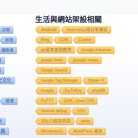
生活與網站架設相關
Android
Android心得分享專區
古物
Blog
CDN
Crawler
妖怪
git基本使用教學
Google Adsense
彌勒佛
google fonts
google maps
館
Google Search
舖
史文化
Google Tag Manager
Hyper-V
imagify
JoyToKey
phpBB
PuTTY
QUIC.cloud CDN
燈會
Remote debug
SSH
SSL介紹與申請
webp
節
工廠
Windows11
WordPress 搬家