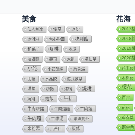
美食
花海
便當
201
仙人掌冰
冰沙
201
吃到飽
冰淇淋
包心粉園
201
咖啡
和菓子
地瓜
202
垃圾麵
壽司
大餅
嫰仙草
台中花
小吃
小管麵線
扁食湯
木棉花
比薩
水晶餃
港式飲茶
櫻花
燒烤
炒飯
漢堡
烤鴨
百合
牛排
燴飯
燒餅
荷花
牛肉爐
牛肉炒麵
牛肉熗麵
薰衣草
牛肉麵
牛雜湯
珍珠奶茶
鬱金香
米粉湯
米苔目
粄條