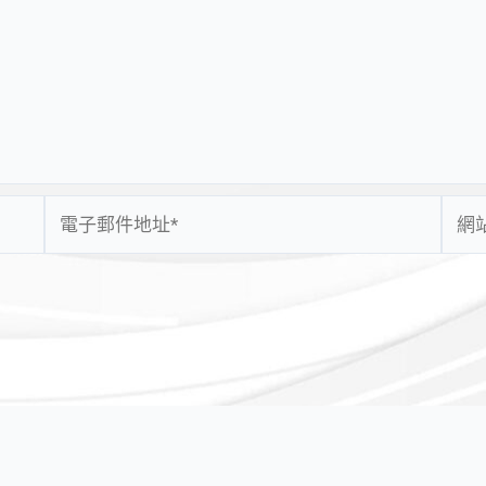
電
網
子
站
郵
網
件
址
地
址
*