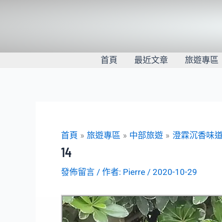
跳
至
主
要
內
首頁
最近文章
旅遊專區
容
首頁
旅遊專區
中部旅遊
澄霖沉香味
14
發佈留言
/ 作者:
Pierre
/
2020-10-29