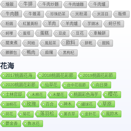
牛排
燴飯
牛肉爐
牛肉炒麵
牛肉熗麵
牛肉麵
牛雜湯
珍珠奶茶
米粉湯
米苔目
粄條
羊肉
羊肉爐
粉圓
紅薑黃粉
芋頭冰
蚵仔煎
蛋糕
蚵嗲
蛋塔
豆皮
豆花
車輪餅
飲料
關東煮
阿給
風茹茶
餅乾
餛飩
鴨肉
髒髒包
麻糬
黑枸杞
花海
2018桃園花彩節
2017桃園花海
2019桃園花彩節
2020桃園花彩節
仙草花
向日葵
台中花毯節
櫻花
士林官邸
桃園彩色海芋
木棉花
木蘭花
玫瑰
草原
百合
神木
油桐花
繡球花
落羽松
風鈴木
荷花
菊花
薰衣草
金針花
鬱金香
魯冰花