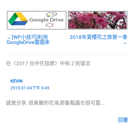
←[WP小技巧]利用
2018年賞櫻花之旅第一章
GoogleDrive當圖床
→
在〈2017 台中花毯節〉中有 2 則留言
KEVIN
2018-01-04下午 9:45
感覺分享, 很美麗的花海,那隻瓢蟲也很可愛….
回覆