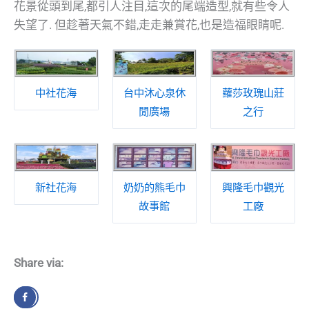
花景從頭到尾,都引人注目,這次的尾端造型,就有些令人
失望了. 但趁著天氣不錯,走走兼賞花,也是造福眼睛呢.
中社花海
台中沐心泉休
蘿莎玫瑰山莊
閒廣場
之行
新社花海
奶奶的熊毛巾
興隆毛巾觀光
故事館
工廠
Share via: