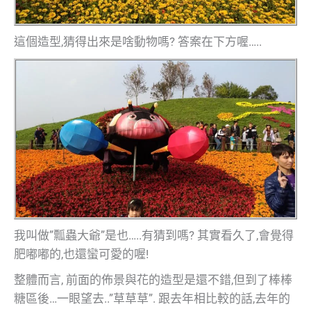
這個造型,猜得出來是啥動物嗎? 答案在下方喔…..
我叫做”瓢蟲大爺”是也…..有猜到嗎? 其實看久了,會覺得
肥嘟嘟的,也還蠻可愛的喔!
整體而言, 前面的佈景與花的造型是還不錯,但到了棒棒
糖區後…一眼望去..”草草草”. 跟去年相比較的話,去年的