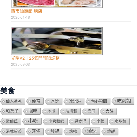
西市汕頭館-總店
2026-01-18
光陽V2_125氣門間隙調整
2025-09-03
美食
吃到飽
便當
仙人掌冰
冰沙
冰淇淋
包心粉園
咖啡
和菓子
地瓜
垃圾麵
壽司
大餅
小吃
嫰仙草
小管麵線
扁食湯
比薩
水晶餃
燒烤
炒飯
港式飲茶
漢堡
烤鴨
燒餅