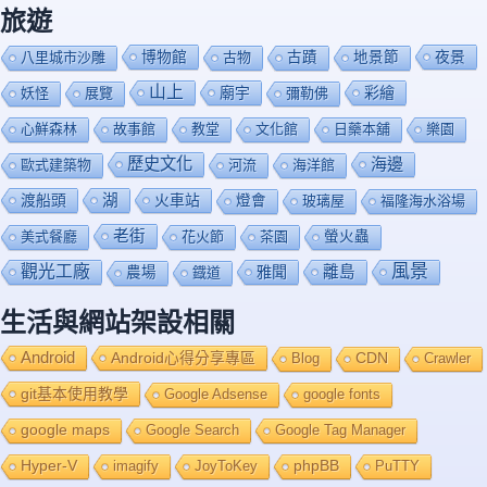
旅遊
博物館
夜景
八里城市沙雕
古物
古蹟
地景節
山上
廟宇
彩繪
妖怪
展覽
彌勒佛
心鮮森林
故事館
教堂
文化館
日藥本舖
樂園
歷史文化
海邊
歐式建築物
河流
海洋館
渡船頭
湖
火車站
燈會
玻璃屋
福隆海水浴場
老街
美式餐廳
花火節
茶園
螢火蟲
風景
觀光工廠
雅聞
離島
農場
鐡道
生活與網站架設相關
Android
Android心得分享專區
Blog
CDN
Crawler
git基本使用教學
Google Adsense
google fonts
google maps
Google Search
Google Tag Manager
Hyper-V
imagify
JoyToKey
phpBB
PuTTY