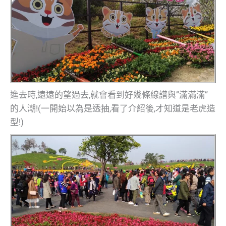
進去時,遠遠的望過去,就會看到好幾條線譜與”滿滿滿”
的人潮!(一開始以為是透抽,看了介紹後,才知道是老虎造
型!)