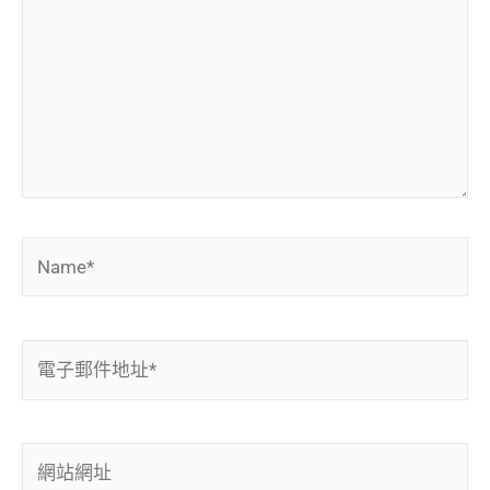
這
裡
輸
入
內
容...
Name*
電
子
郵
件
網
地
站