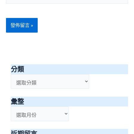
址
網
*
址
分類
分
類
彙整
彙
整
近期留言