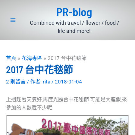
跳
PR-blog
至
主
Combined with travel / flower / food /
要
life and more!
內
容
首頁
花海專區
2017 台中花毯節
2017 台中花毯節
2 則留言
/ 作者:
rita
/
2018-01-04
上週趁著天氣好,再度光顧台中花毯節.可能是大連假,來
參加的人數還不少呢.