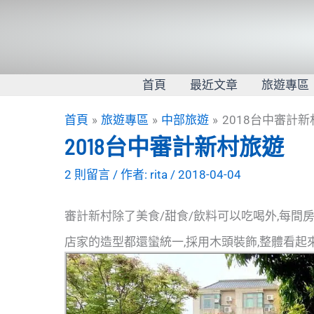
跳
至
主
要
內
首頁
最近文章
旅遊專區
容
首頁
旅遊專區
中部旅遊
2018台中審計
2018台中審計新村旅遊
2 則留言
/ 作者:
rita
/
2018-04-04
審計新村除了美食/甜食/飲料可以吃喝外,每間
店家的造型都還蠻統一,採用木頭裝飾,整體看起