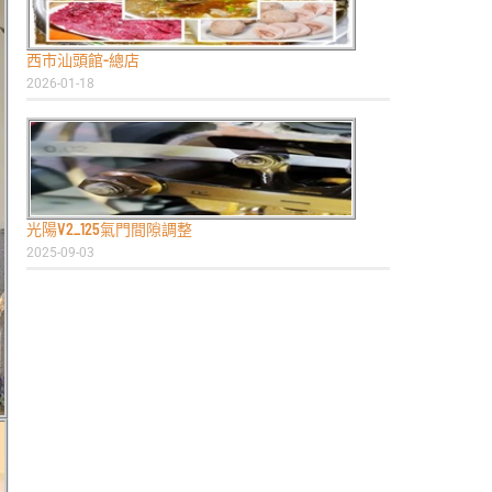
西市汕頭館-總店
2026-01-18
光陽V2_125氣門間隙調整
2025-09-03