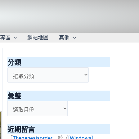
學專區
網站地圖
其他
分類
分
類
彙整
彙
整
近期留言
「
Thegenesisorder
」於〈
[Windows]