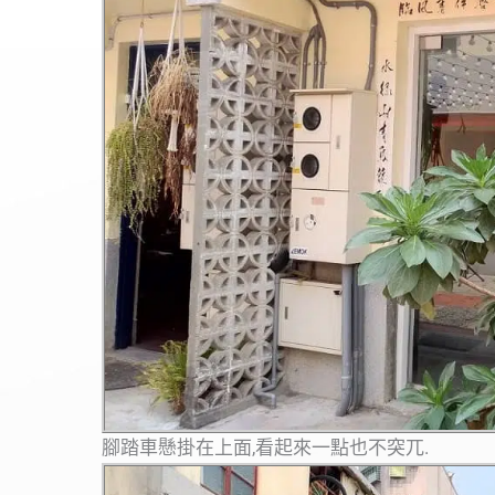
腳踏車懸掛在上面,看起來一點也不突兀.