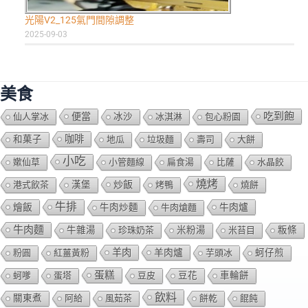
光陽V2_125氣門間隙調整
2025-09-03
美食
吃到飽
便當
仙人掌冰
冰沙
冰淇淋
包心粉園
咖啡
和菓子
地瓜
垃圾麵
壽司
大餅
小吃
嫰仙草
小管麵線
扁食湯
比薩
水晶餃
燒烤
炒飯
港式飲茶
漢堡
烤鴨
燒餅
牛排
燴飯
牛肉爐
牛肉炒麵
牛肉熗麵
牛肉麵
牛雜湯
珍珠奶茶
米粉湯
米苔目
粄條
羊肉
羊肉爐
粉圓
紅薑黃粉
芋頭冰
蚵仔煎
蛋糕
蚵嗲
蛋塔
豆皮
豆花
車輪餅
飲料
關東煮
阿給
風茹茶
餅乾
餛飩