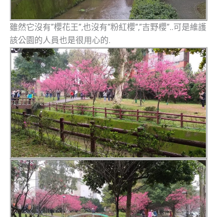
雖然它沒有”櫻花王”,也沒有”粉紅櫻”,”吉野櫻”..可是維護
該公園的人員也是很用心的.