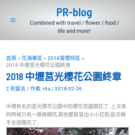
跳
PR-blog
至
主
Combined with travel / flower / food /
要
life and more!
內
容
首頁
花海專區
2018賞櫻特區
2018 中壢莒光櫻花公園終章
2018 中壢莒光櫻花公園終章
2 則留言
/ 作者:
rita
/
2018-02-26
中壢有名的莒光櫻花公園中的櫻花茂盛開花了. 上次來
的時候只有一兩株開花,其他都是冒出小小花苞,這次幾
乎全部開花了.