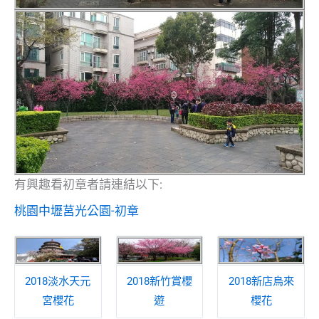
有興趣看初章者請連結以下:
桃園中壢莒光公園-初章
2018淡水天元
2018新竹賞櫻
2018新店烏來
宮櫻花
遊
櫻花