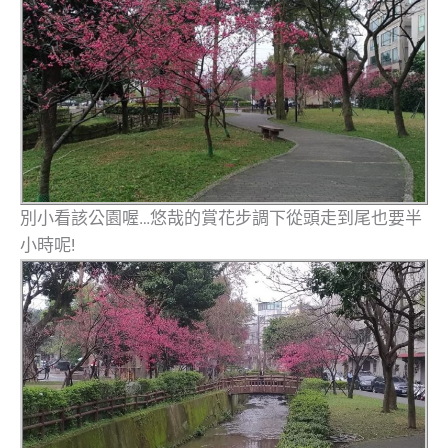
別小看該公園喔…悠哉的賞花步調下從頭走到尾也要半
小時呢!