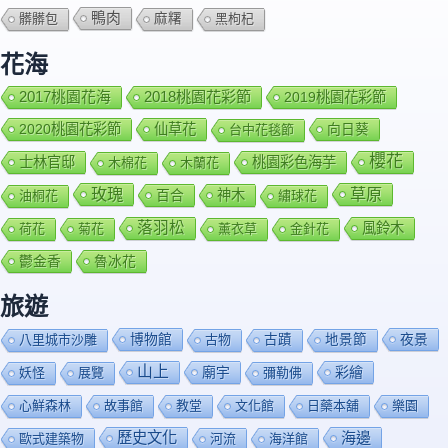
鴨肉
髒髒包
麻糬
黑枸杞
花海
2018桃園花彩節
2017桃園花海
2019桃園花彩節
2020桃園花彩節
仙草花
向日葵
台中花毯節
櫻花
士林官邸
桃園彩色海芋
木棉花
木蘭花
玫瑰
草原
百合
神木
油桐花
繡球花
落羽松
風鈴木
荷花
菊花
薰衣草
金針花
鬱金香
魯冰花
旅遊
博物館
夜景
八里城市沙雕
古物
古蹟
地景節
山上
廟宇
彩繪
妖怪
展覽
彌勒佛
心鮮森林
故事館
教堂
文化館
日藥本舖
樂園
歷史文化
海邊
歐式建築物
河流
海洋館