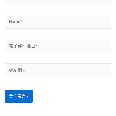
Name*
電
子
郵
件
網
地
站
址
網
*
址