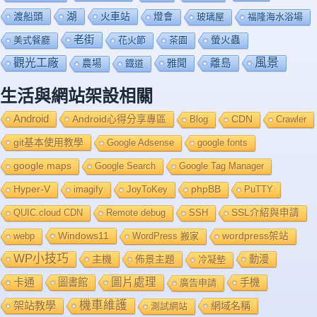
渡船頭
湖
火車站
燈會
玻璃屋
福隆海水浴場
老街
美式餐廳
花火節
茶園
螢火蟲
風景
觀光工廠
雅聞
離島
農場
鐡道
生活與網站架設相關
Android
Android心得分享專區
Blog
CDN
Crawler
git基本使用教學
Google Adsense
google fonts
google maps
Google Search
Google Tag Manager
Hyper-V
imagify
JoyToKey
phpBB
PuTTY
QUIC.cloud CDN
Remote debug
SSH
SSL介紹與申請
Windows11
webp
WordPress 搬家
wordpress架站
WP小技巧
主機
佈景主題
動漫
冷凝墊
卡通
圖片處理
圖書館
手機
廣告申請
機車維護
架站教學
網域名稱
測試網站