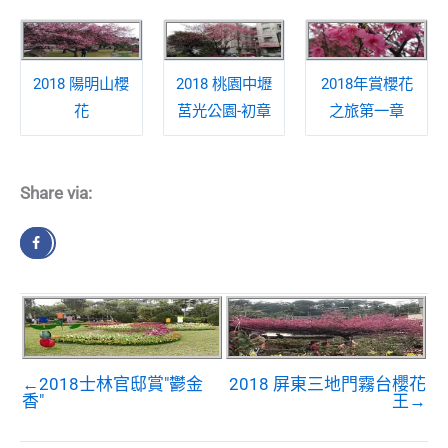
2018 陽明山櫻
2018 桃園中壢
2018年賞櫻花
花
莒光公園-初章
之旅第一章
Share via:
←2018士林官邸賞"鬱金
2018 屏東三地門霧台櫻花
香"
王→