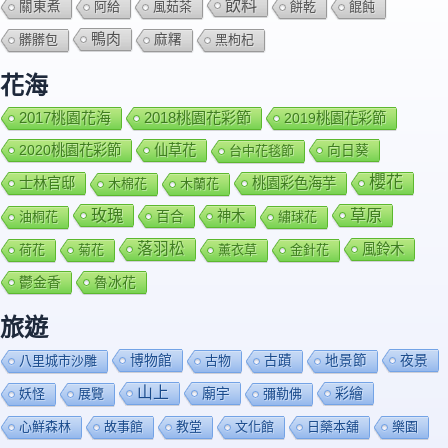
飲料
關東煮
阿給
風茹茶
餅乾
餛飩
鴨肉
髒髒包
麻糬
黑枸杞
花海
2018桃園花彩節
2017桃園花海
2019桃園花彩節
2020桃園花彩節
仙草花
向日葵
台中花毯節
櫻花
士林官邸
桃園彩色海芋
木棉花
木蘭花
玫瑰
草原
百合
神木
油桐花
繡球花
落羽松
風鈴木
荷花
菊花
薰衣草
金針花
鬱金香
魯冰花
旅遊
博物館
夜景
八里城市沙雕
古物
古蹟
地景節
山上
廟宇
彩繪
妖怪
展覽
彌勒佛
心鮮森林
故事館
教堂
文化館
日藥本舖
樂園