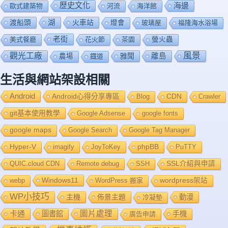
歷史文化
海邊
歐式建築物
河流
海洋館
渡船頭
湖
火車站
燈會
玻璃屋
福隆海水浴場
老街
美式餐廳
花火節
茶園
螢火蟲
風景
觀光工廠
雅聞
離島
農場
鐡道
生活與網站架設相關
Android
Android心得分享專區
Blog
CDN
Crawler
git基本使用教學
Google Adsense
google fonts
google maps
Google Search
Google Tag Manager
Hyper-V
imagify
JoyToKey
phpBB
PuTTY
QUIC.cloud CDN
Remote debug
SSH
SSL介紹與申請
Windows11
webp
WordPress 搬家
wordpress架站
WP小技巧
主機
佈景主題
動漫
冷凝墊
卡通
圖片處理
圖書館
手機
廣告申請