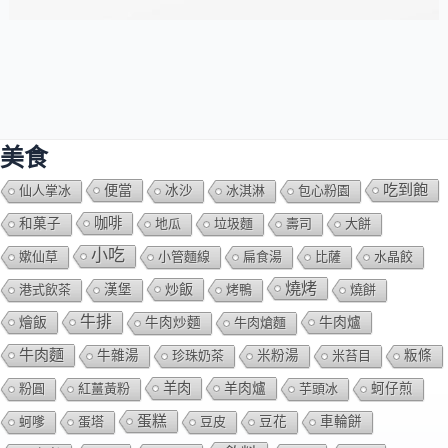
美食
吃到飽
便當
仙人掌冰
冰沙
冰淇淋
包心粉園
咖啡
和菓子
地瓜
垃圾麵
壽司
大餅
小吃
嫰仙草
小管麵線
扁食湯
比薩
水晶餃
燒烤
炒飯
港式飲茶
漢堡
烤鴨
燒餅
牛排
燴飯
牛肉爐
牛肉炒麵
牛肉熗麵
牛肉麵
牛雜湯
珍珠奶茶
米粉湯
米苔目
粄條
羊肉
羊肉爐
粉圓
紅薑黃粉
芋頭冰
蚵仔煎
蛋糕
蚵嗲
蛋塔
豆皮
豆花
車輪餅