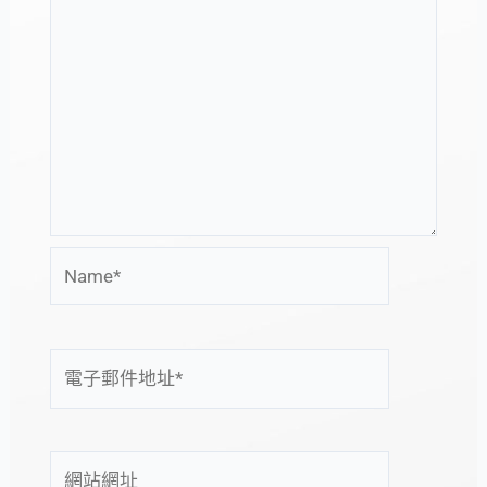
Name*
電
子
郵
件
網
地