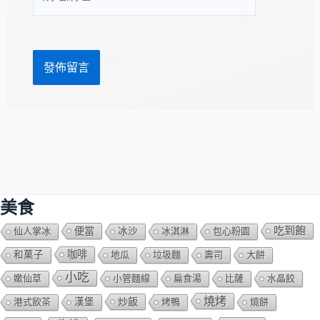
站
址
網
*
址
美食
吃到飽
便當
仙人掌冰
冰沙
冰淇淋
包心粉園
咖啡
和菓子
地瓜
垃圾麵
壽司
大餅
小吃
嫰仙草
小管麵線
扁食湯
比薩
水晶餃
燒烤
炒飯
港式飲茶
漢堡
烤鴨
燒餅