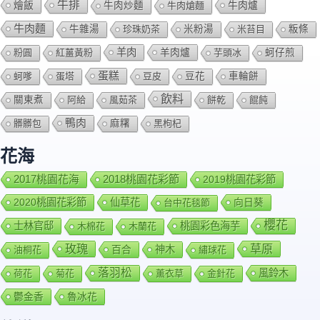
牛排
燴飯
牛肉爐
牛肉炒麵
牛肉熗麵
牛肉麵
牛雜湯
珍珠奶茶
米粉湯
米苔目
粄條
羊肉
羊肉爐
粉圓
紅薑黃粉
芋頭冰
蚵仔煎
蛋糕
蚵嗲
蛋塔
豆皮
豆花
車輪餅
飲料
關東煮
阿給
風茹茶
餅乾
餛飩
鴨肉
髒髒包
麻糬
黑枸杞
花海
2018桃園花彩節
2017桃園花海
2019桃園花彩節
2020桃園花彩節
仙草花
向日葵
台中花毯節
櫻花
士林官邸
桃園彩色海芋
木棉花
木蘭花
玫瑰
草原
百合
神木
油桐花
繡球花
落羽松
風鈴木
荷花
菊花
薰衣草
金針花
鬱金香
魯冰花