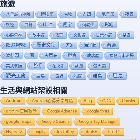
旅遊
博物館
夜景
八里城市沙雕
古物
古蹟
地景節
山上
廟宇
彩繪
妖怪
展覽
彌勒佛
心鮮森林
故事館
教堂
文化館
日藥本舖
樂園
歷史文化
海邊
歐式建築物
河流
海洋館
渡船頭
湖
火車站
燈會
玻璃屋
福隆海水浴場
老街
美式餐廳
花火節
茶園
螢火蟲
風景
觀光工廠
雅聞
離島
農場
鐡道
生活與網站架設相關
Android
Android心得分享專區
Blog
CDN
Crawler
git基本使用教學
Google Adsense
google fonts
google maps
Google Search
Google Tag Manager
Hyper-V
imagify
JoyToKey
phpBB
PuTTY