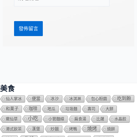
站
址
網
*
址
美食
吃到飽
便當
仙人掌冰
冰沙
冰淇淋
包心粉園
咖啡
和菓子
地瓜
垃圾麵
壽司
大餅
小吃
嫰仙草
小管麵線
扁食湯
比薩
水晶餃
燒烤
炒飯
港式飲茶
漢堡
烤鴨
燒餅