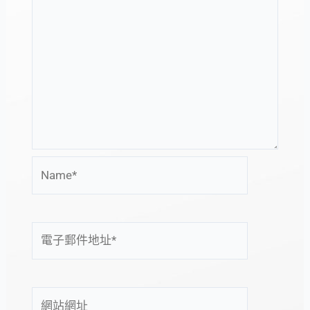
Name*
電
子
郵
件
網
地