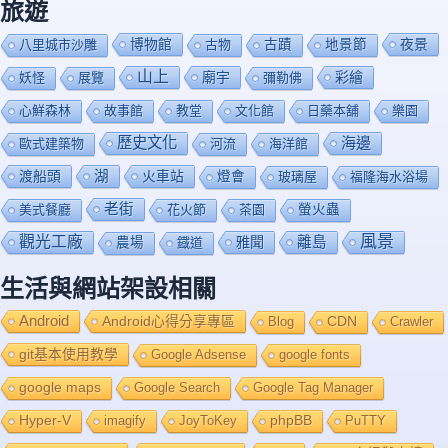
旅遊
博物館
夜景
八里城市沙雕
古物
古蹟
地景節
山上
廟宇
彩繪
妖怪
展覽
彌勒佛
心鮮森林
故事館
教堂
文化館
日藥本舖
樂園
歷史文化
海邊
歐式建築物
河流
海洋館
渡船頭
湖
火車站
燈會
玻璃屋
福隆海水浴場
老街
美式餐廳
花火節
茶園
螢火蟲
風景
觀光工廠
雅聞
離島
農場
鐡道
生活與網站架設相關
Android
Android心得分享專區
Blog
CDN
Crawler
git基本使用教學
Google Adsense
google fonts
google maps
Google Search
Google Tag Manager
Hyper-V
imagify
JoyToKey
phpBB
PuTTY