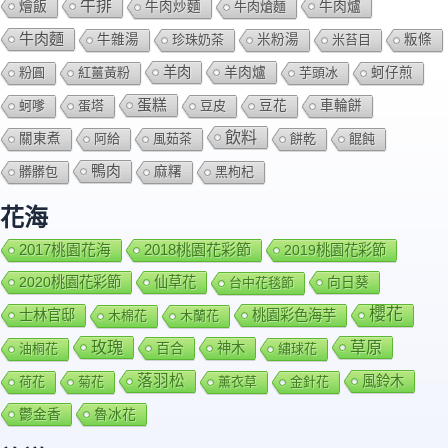
牛排
燴飯
牛肉爐
牛肉炒麵
牛肉熗麵
牛肉麵
牛雜湯
珍珠奶茶
米粉湯
米苔目
粄條
羊肉
羊肉爐
粉圓
紅薑黃粉
芋頭冰
蚵仔煎
蛋糕
蚵嗲
蛋塔
豆皮
豆花
車輪餅
飲料
關東煮
阿給
風茹茶
餅乾
餛飩
鴨肉
髒髒包
麻糬
黑枸杞
花海
2018桃園花彩節
2017桃園花海
2019桃園花彩節
2020桃園花彩節
仙草花
向日葵
台中花毯節
櫻花
士林官邸
桃園彩色海芋
木棉花
木蘭花
玫瑰
草原
百合
神木
油桐花
繡球花
落羽松
風鈴木
荷花
菊花
薰衣草
金針花
鬱金香
魯冰花