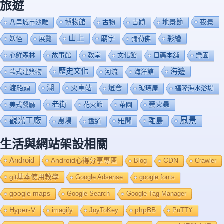
旅遊
博物館
夜景
八里城市沙雕
古物
古蹟
地景節
山上
廟宇
彩繪
妖怪
展覽
彌勒佛
心鮮森林
故事館
教堂
文化館
日藥本舖
樂園
歷史文化
海邊
歐式建築物
河流
海洋館
渡船頭
湖
火車站
燈會
玻璃屋
福隆海水浴場
老街
美式餐廳
花火節
茶園
螢火蟲
風景
觀光工廠
雅聞
離島
農場
鐡道
生活與網站架設相關
Android
Android心得分享專區
Blog
CDN
Crawler
git基本使用教學
Google Adsense
google fonts
google maps
Google Search
Google Tag Manager
Hyper-V
imagify
JoyToKey
phpBB
PuTTY