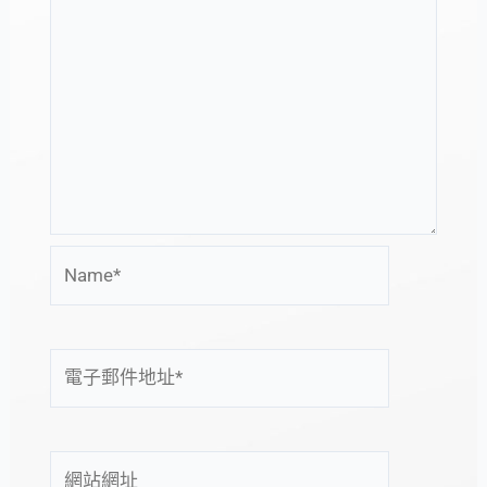
Name*
電
子
郵
件
網
地