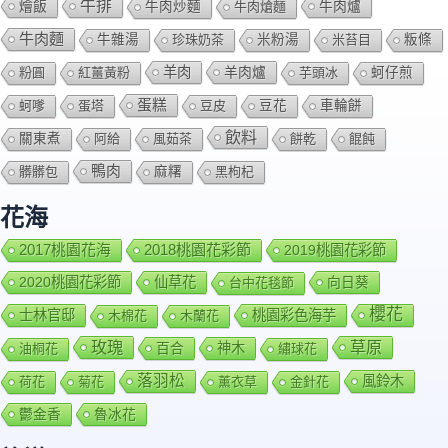
牛排
燴飯
牛肉爐
牛肉炒麵
牛肉熗麵
牛肉麵
牛雜湯
珍珠奶茶
米粉湯
米苔目
粄條
羊肉
羊肉爐
粉圓
紅薑黃粉
芋頭冰
蚵仔煎
蛋糕
蚵嗲
蛋塔
豆皮
豆花
車輪餅
飲料
關東煮
阿給
風茹茶
餅乾
餛飩
鴨肉
髒髒包
麻糬
黑枸杞
花海
2018桃園花彩節
2017桃園花海
2019桃園花彩節
2020桃園花彩節
仙草花
向日葵
台中花毯節
櫻花
士林官邸
桃園彩色海芋
木棉花
木蘭花
玫瑰
草原
百合
神木
油桐花
繡球花
落羽松
風鈴木
荷花
菊花
薰衣草
金針花
鬱金香
魯冰花