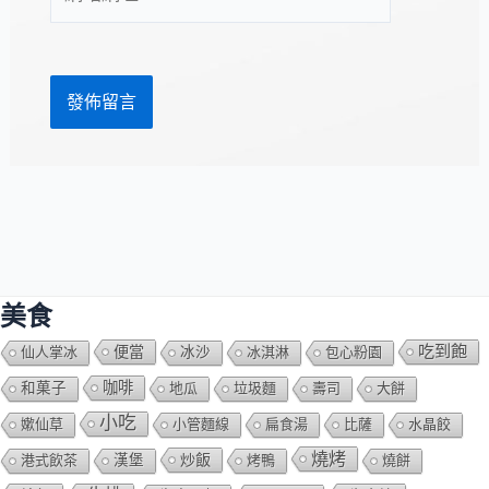
站
址
網
*
址
美食
吃到飽
便當
仙人掌冰
冰沙
冰淇淋
包心粉園
咖啡
和菓子
地瓜
垃圾麵
壽司
大餅
小吃
嫰仙草
小管麵線
扁食湯
比薩
水晶餃
燒烤
炒飯
港式飲茶
漢堡
烤鴨
燒餅