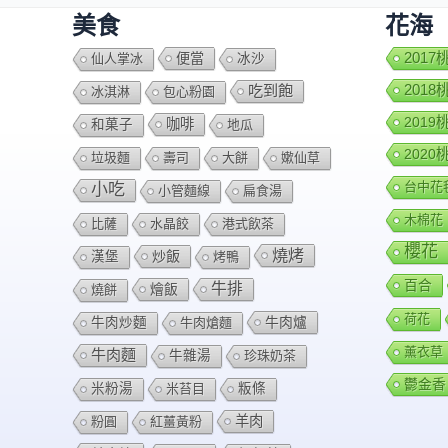
美食
花海
便當
201
仙人掌冰
冰沙
201
吃到飽
冰淇淋
包心粉園
201
咖啡
和菓子
地瓜
202
垃圾麵
壽司
大餅
嫰仙草
台中花
小吃
小管麵線
扁食湯
木棉花
比薩
水晶餃
港式飲茶
櫻花
燒烤
炒飯
漢堡
烤鴨
百合
牛排
燴飯
燒餅
荷花
牛肉爐
牛肉炒麵
牛肉熗麵
薰衣草
牛肉麵
牛雜湯
珍珠奶茶
鬱金香
米粉湯
米苔目
粄條
羊肉
粉圓
紅薑黃粉