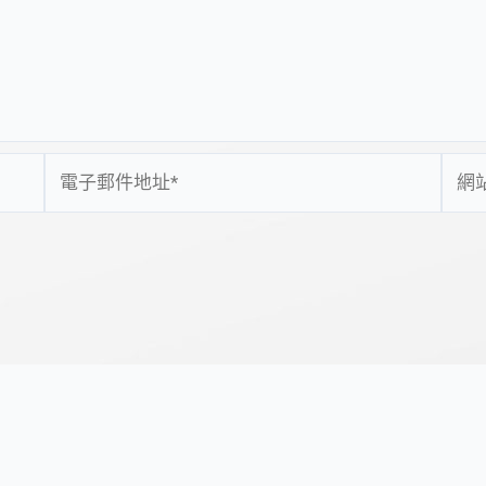
電
網
子
站
郵
網
件
址
地
址
*