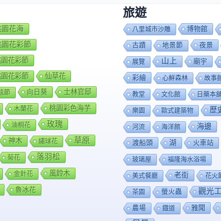
旅遊
7桃園花海
博物館
八里城市沙雕
8桃園花彩節
夜景
古蹟
地景節
9桃園花彩節
山上
廟宇
展覽
0桃園花彩節
仙草花
彩繪
心鮮森林
故事
向日葵
士林官邸
毯節
教堂
文化館
日藥本
桃園彩色海芋
木蘭花
歷
樂園
歐式建築物
玫瑰
油桐花
海邊
河流
海洋館
草原
神木
繡球花
渡船頭
湖
火車站
落羽松
菊花
玻璃屋
福隆海水浴場
風鈴木
金針花
老街
美式餐廳
花火
魯冰花
觀光
茶園
螢火蟲
雅聞
農場
鐡道