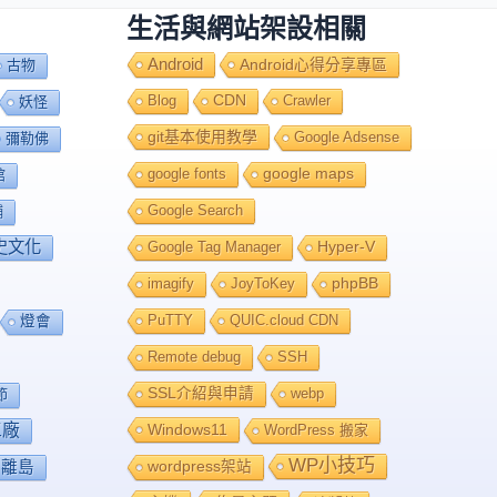
生活與網站架設相關
Android
Android心得分享專區
古物
Blog
CDN
Crawler
妖怪
git基本使用教學
Google Adsense
彌勒佛
google fonts
google maps
館
Google Search
舖
史文化
Google Tag Manager
Hyper-V
imagify
JoyToKey
phpBB
PuTTY
QUIC.cloud CDN
燈會
Remote debug
SSH
SSL介紹與申請
webp
節
工廠
Windows11
WordPress 搬家
WP小技巧
離島
wordpress架站