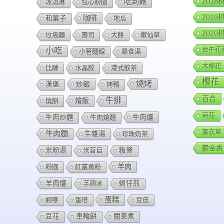
201
吃到飽
冰淇淋
包心粉園
201
咖啡
和菓子
地瓜
202
垃圾麵
壽司
大餅
嫰仙草
台中花
小吃
小管麵線
扁食湯
木棉花
比薩
水晶餃
港式飲茶
櫻花
燒烤
炒飯
漢堡
烤鴨
百合
牛排
燴飯
燒餅
荷花
牛肉爐
牛肉炒麵
牛肉熗麵
薰衣草
牛肉麵
牛雜湯
珍珠奶茶
鬱金香
米粉湯
米苔目
粄條
羊肉
粉圓
紅薑黃粉
羊肉爐
芋頭冰
蚵仔煎
蛋糕
蚵嗲
蛋塔
豆皮
豆花
車輪餅
關東煮