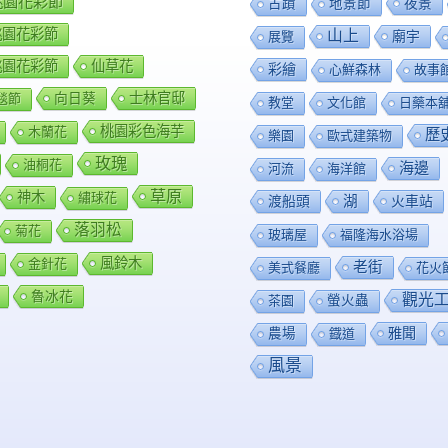
8桃園花彩節
夜景
古蹟
地景節
9桃園花彩節
山上
廟宇
展覽
0桃園花彩節
仙草花
彩繪
心鮮森林
故事
向日葵
士林官邸
毯節
教堂
文化館
日藥本
桃園彩色海芋
木蘭花
歷
樂園
歐式建築物
玫瑰
油桐花
海邊
河流
海洋館
草原
神木
繡球花
渡船頭
湖
火車站
落羽松
菊花
玻璃屋
福隆海水浴場
風鈴木
金針花
老街
美式餐廳
花火
魯冰花
觀光
茶園
螢火蟲
雅聞
農場
鐡道
風景