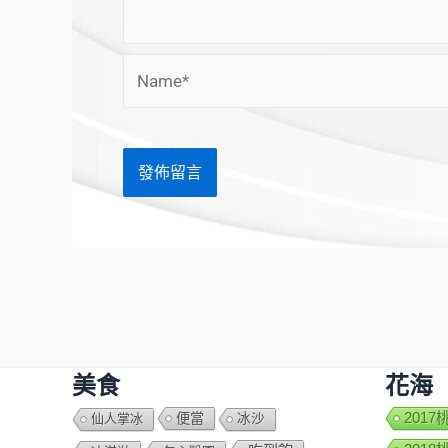
Name*
美食
花海
便當
201
仙人掌冰
冰沙