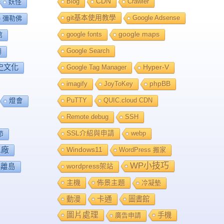
Blog
CDN
Crawler
妖怪
git基本使用教學
Google Adsense
彌勒佛
google fonts
google maps
館
Google Search
舖
史文化
Google Tag Manager
Hyper-V
imagify
JoyToKey
phpBB
PuTTY
QUIC.cloud CDN
燈會
Remote debug
SSH
SSL介紹與申請
webp
節
工廠
Windows11
WordPress 搬家
WP小技巧
離島
wordpress架站
主機
佈景主題
冷凝墊
卡通
動漫
圖書館
圖片處理
手機
廣告申請