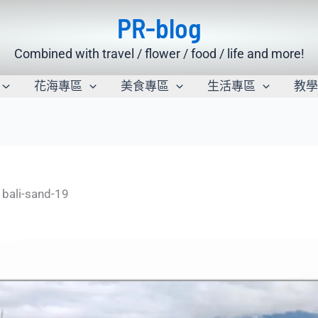
PR-blog
Combined with travel / flower / food / life and more!
花海專區
美食專區
生活專區
教
bali-sand-19