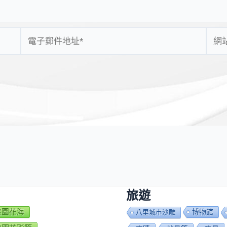
電
網
子
站
郵
網
件
址
地
址
*
旅遊
7桃園花海
博物館
八里城市沙雕