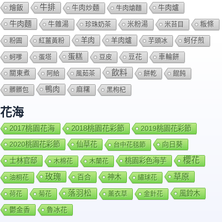
牛排
燴飯
牛肉爐
牛肉炒麵
牛肉熗麵
牛肉麵
牛雜湯
珍珠奶茶
米粉湯
米苔目
粄條
羊肉
羊肉爐
粉圓
紅薑黃粉
芋頭冰
蚵仔煎
蛋糕
蚵嗲
蛋塔
豆皮
豆花
車輪餅
飲料
關東煮
阿給
風茹茶
餅乾
餛飩
鴨肉
髒髒包
麻糬
黑枸杞
花海
2018桃園花彩節
2017桃園花海
2019桃園花彩節
2020桃園花彩節
仙草花
向日葵
台中花毯節
櫻花
士林官邸
桃園彩色海芋
木棉花
木蘭花
玫瑰
草原
百合
神木
油桐花
繡球花
落羽松
風鈴木
荷花
菊花
薰衣草
金針花
鬱金香
魯冰花