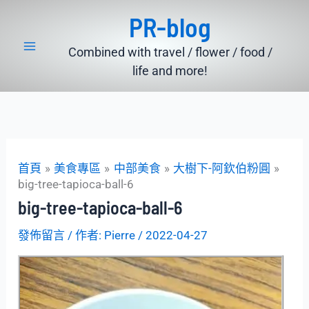
跳
PR-blog
至
主
Combined with travel / flower / food /
要
life and more!
內
容
首頁
美食專區
中部美食
大樹下-阿欽伯粉圓
big-tree-tapioca-ball-6
big-tree-tapioca-ball-6
發佈留言
/ 作者:
Pierre
/
2022-04-27