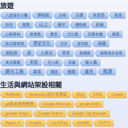
旅遊
博物館
夜景
八里城市沙雕
古物
古蹟
地景節
山上
廟宇
彩繪
妖怪
展覽
彌勒佛
心鮮森林
故事館
教堂
文化館
日藥本舖
樂園
歷史文化
海邊
歐式建築物
河流
海洋館
渡船頭
湖
火車站
燈會
玻璃屋
福隆海水浴場
老街
美式餐廳
花火節
茶園
螢火蟲
風景
觀光工廠
雅聞
離島
農場
鐡道
生活與網站架設相關
Android
Android心得分享專區
Blog
CDN
Crawler
git基本使用教學
Google Adsense
google fonts
google maps
Google Search
Google Tag Manager
Hyper-V
imagify
JoyToKey
phpBB
PuTTY