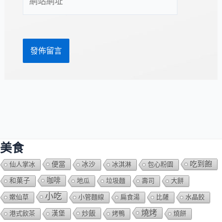
地
站
址
網
*
址
美食
吃到飽
便當
仙人掌冰
冰沙
冰淇淋
包心粉園
咖啡
和菓子
地瓜
垃圾麵
壽司
大餅
小吃
嫰仙草
小管麵線
扁食湯
比薩
水晶餃
燒烤
炒飯
港式飲茶
漢堡
烤鴨
燒餅