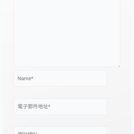
Name*
電
子
郵
件
網